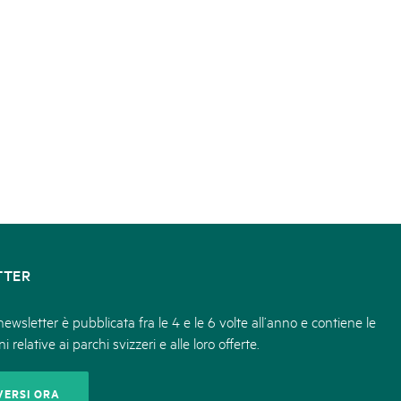
TTER
ewsletter è pubblicata fra le 4 e le 6 volte all’anno e contiene le
i relative ai parchi svizzeri e alle loro offerte.
VERSI ORA