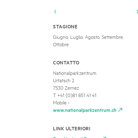
Naturpar
Regionaler Naturpark Schaffhausen
NATURPARK BEVERIN
09
AUGUST
Parc Ela
Parc naturel régional Gruyère Pays-
Alpfest und Einweihung Energia Cu
d'Enhaut
Biosfera
Einweihung des Energiesystems Curtginatsch s
STAGIONE
Giugno, Luglio, Agosto, Settembre,
Ottobre
CONTATTO
Nationalparkzentrum
Urtatsch 2
7530 Zernez
T +41 (0)81 851 41 41
Mobile -
www.nationalparkzentrum.ch
LINK ULTERIORI