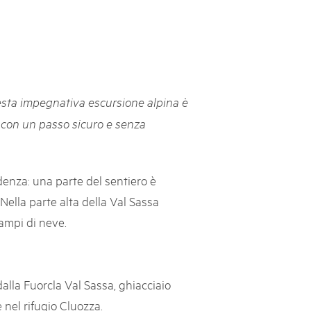
svizzeri, 15 maggio 2025
é des parcs suisses revient sur la Place fédérale à Berne. Au
s dégustations, des jeux et activités participatives sur les stands,
l faut pour passer un bon moment. Une date à réserver !
esta impegnativa escursione alpina è
 con un passo sicuro e senza
idenza: una parte del sentiero è
Nella parte alta della Val Sassa
ampi di neve.
la Fuorcla Val Sassa, ghiacciaio
 nel rifugio Cluozza.