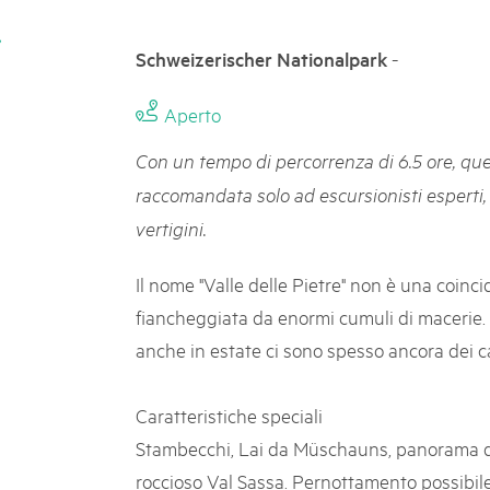
k Beverin
05. MAR. 2025
rtginatsch
9° Mercato dei parchi 
-
Schweizerischer Nationalpark
 Val Müstair
owie Alpfest
Le jeudi 15 mai 2025, le March
programme : des spécialités, de
Aperto
de la musique et tout ce qu'i
Con un tempo di percorrenza di 6.5 ore, qu
raccomandata solo ad escursionisti esperti,
vertigini.
Il nome "Valle delle Pietre" non è una coinc
fiancheggiata da enormi cumuli di macerie. 
anche in estate ci sono spesso ancora dei c
Caratteristiche speciali
Stambecchi, Lai da Müschauns, panorama dal
roccioso Val Sassa. Pernottamento possibile