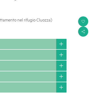
ttamento nel rifugio Cluozza)
i
s