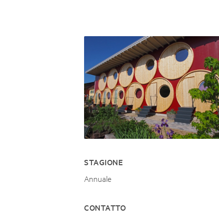
Naturpar
Regionaler Naturpark Schaffhausen
UNESCO BIOSPHÄRE ENTLEBUCH
07
AUGUST
Parc Ela
Parc naturel régional Gruyère Pays-
Exkursion Karst & Höhlen | 07.08.2
d'Enhaut
Biosfera
Karst- und Höhlenwanderung an der Schratten
STAGIONE
Annuale
CONTATTO