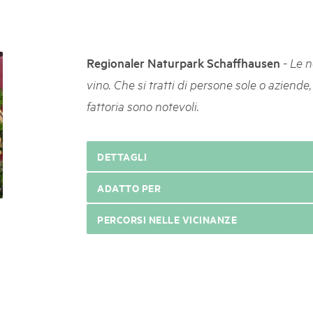
k Beverin
05. MAR. 2025
026
9° Mercato dei parchi 
 Val Müstair
fluh.
Le jeudi 15 mai 2025, le March
-
Regionaler Naturpark Schaffhausen
Le n
programme : des spécialités, de
vino. Che si tratti di persone sole o aziende,
de la musique et tout ce qu'i
fattoria sono notevoli.
DETTAGLI
ADATTO PER
PERCORSI NELLE VICINANZE