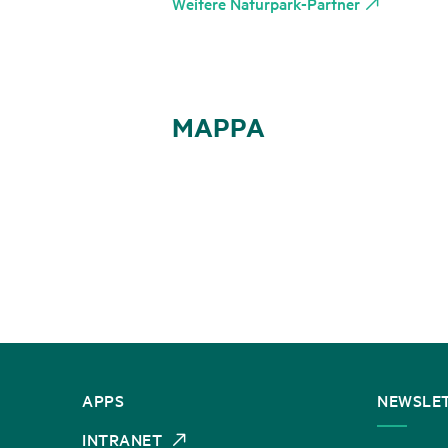
Weitere Naturpark-Partner
MAPPA
CONTATTATECI
APPS
NEWSLE
INTRANET