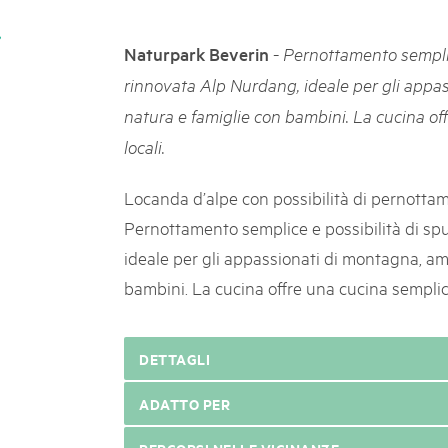
k Beverin
05. MAR. 2025
K-Garten
9° Mercato dei parchi 
-
Naturpark Beverin
Pernottamento semplice
 Val Müstair
Le jeudi 15 mai 2025, le March
rinnovata Alp Nurdang, ideale per gli appa
programme : des spécialités, de
natura e famiglie con bambini. La cucina of
de la musique et tout ce qu'i
locali.
Locanda d’alpe con possibilità di pernotta
Pernottamento semplice e possibilità di sp
ideale per gli appassionati di montagna, am
bambini. La cucina offre una cucina semplice
DETTAGLI
ADATTO PER