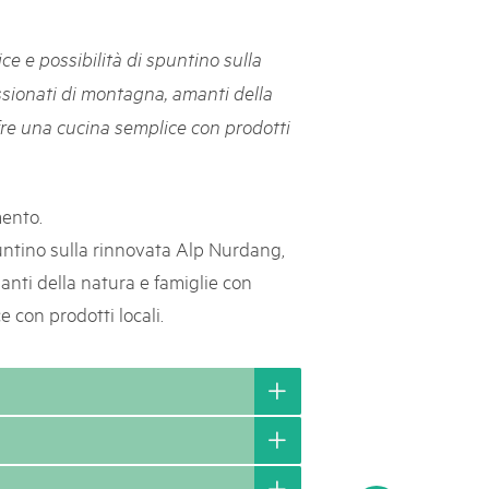
svizzeri, 15 maggio 2025
 e possibilità di spuntino sulla
é des parcs suisses revient sur la Place fédérale à Berne. Au
ssionati di montagna, amanti della
s dégustations, des jeux et activités participatives sur les stands,
fre una cucina semplice con prodotti
l faut pour passer un bon moment. Une date à réserver !
mento.
untino sulla rinnovata Alp Nurdang,
anti della natura e famiglie con
 con prodotti locali.