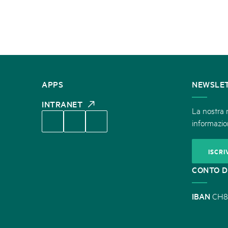
CONTATTATECI
APPS
NEWSLE
INTRANET
La nostra n
informazion
ISCRI
CONTO D
IBAN
CH8