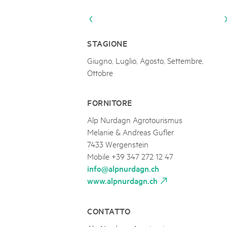
Naturpar
Regionaler Naturpark Schaffhausen
JURAPARK AARGAU
06
AUGUST
Parc Ela
Parc naturel régional Gruyère Pays-
Film Open Air & Kulinarik im MEC
d'Enhaut
Biosfera
Film Open Air & Kulinarik im MECK-Garten
STAGIONE
Giugno, Luglio, Agosto, Settembre,
Ottobre
FORNITORE
Alp Nurdagn Agrotourismus
Melanie & Andreas Gufler
7433 Wergenstein
Mobile +39 347 272 12 47
info@alpnurdagn.ch
www.alpnurdagn.ch
CONTATTO