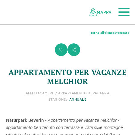
Al contenuto principale
Alla navigazione mobile
Alla ricerca
Al piè di pagina
Alla mappa del sito
Navigazione
Navigazione
nella
rapida
MAPPA
rete
dei
parchi
Torna all'elenco
Stampare
svizzeri
i
s
APPARTAMENTO PER VACANZE
MELCHIOR
AFFITTACAMERE / APPARTAMENTO DI VACANZA
STAGIONE:
ANNUALE
Naturpark Beverin
-
Appartamento per vacanze Melchior -
appartamento ben tenuto con terrazza e vista sulle montagne,
situato nel centro del paese di Andeer e nel cuore del Parco