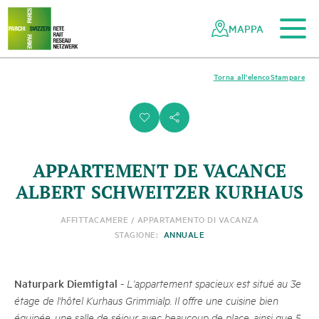
Al contenuto principale
Alla navigazione mobile
Alla ricerca
Al piè di pagina
Alla mappa del sito
Navigazione
Navigazione
nella
rapida
MAPPA
rete
dei
parchi
Torna all'elenco
Stampare
svizzeri
i
s
APPARTEMENT DE VACANCE
ALBERT SCHWEITZER KURHAUS
AFFITTACAMERE / APPARTAMENTO DI VACANZA
STAGIONE:
ANNUALE
Naturpark Diemtigtal
-
L'appartement spacieux est situé au 3e
étage de l'hôtel Kurhaus Grimmialp. Il offre une cuisine bien
équipée, une salle de séjour avec beaucoup de place, ainsi que 5