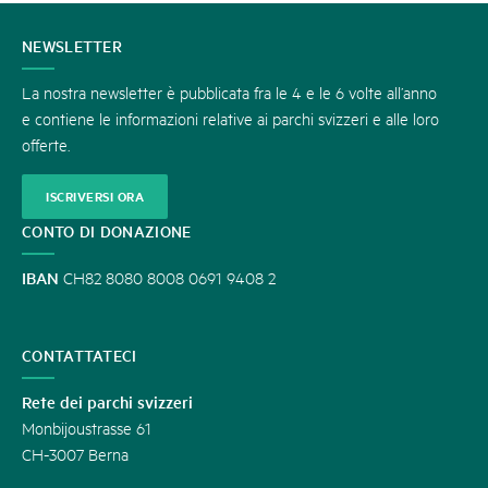
CONTATTATECI
NEWSLETTER
La nostra newsletter è pubblicata fra le 4 e le 6 volte all’anno
e contiene le informazioni relative ai parchi svizzeri e alle loro
offerte.
ISCRIVERSI ORA
CONTO DI DONAZIONE
IBAN
CH82 8080 8008 0691 9408 2
CONTATTATECI
Rete dei parchi svizzeri
Monbijoustrasse 61
CH-3007 Berna