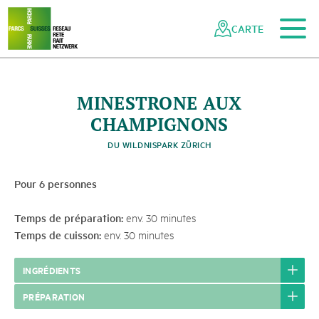
Vers le contenu principal
Vers la navigation mobile
Vers la recherche
Vers la zone des pieds
Vers le plan du site
Naviguer
Navigation
dans
rapide
CARTE
le
réseau
des
parcs
MINESTRONE AUX
suisses
CHAMPIGNONS
DU WILDNISPARK ZÜRICH
Pour 6 personnes
Temps de préparation:
env. 30 minutes
Temps de cuisson:
env. 30 minutes
INGRÉDIENTS
PRÉPARATION