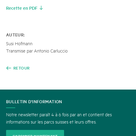
Recette en PDF
AUTEUR:
Susi Hofmann
Transmise par Antonio Carluccio
RETOUR
CONTACT
BULLETIN D'INFORMATION
Notre newsletter paraît 4 à 6 fois par an et contient des
informations sur les parcs suisses et leurs offres.