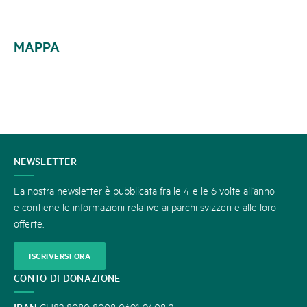
MAPPA
CONTATTATECI
NEWSLETTER
La nostra newsletter è pubblicata fra le 4 e le 6 volte all’anno
e contiene le informazioni relative ai parchi svizzeri e alle loro
offerte.
ISCRIVERSI ORA
CONTO DI DONAZIONE
IBAN
CH82 8080 8008 0691 9408 2