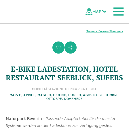
Al contenuto principale
Alla navigazione mobile
Alla ricerca
Al piè di pagina
Alla mappa del sito
Navigazione
Navigazione
nella
rapida
MAPPA
rete
dei
parchi
Torna all'elenco
Stampare
svizzeri
i
s
E-BIKE LADESTATION, HOTEL
RESTAURANT SEEBLICK, SUFERS
MOBILITÀ
STAZIONE DI RICARICA E-BIKE
MARZO, APRILE, MAGGIO, GIUGNO, LUGLIO, AGOSTO, SETTEMBRE,
OTTOBRE, NOVEMBRE
Naturpark Beverin
-
Passende Adapterkabel für die meisten
Systeme werden an der Ladestation zur Verfügung gestellt.