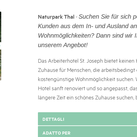
k Beverin
05. MAR. 2025
026
9° Mercato dei parchi 
-
Naturpark Thal
Suchen Sie für sich p
 Val Müstair
fluh.
Le jeudi 15 mai 2025, le March
Kunden aus dem In- und Ausland an
programme : des spécialités, de
Wohnmöglichkeiten? Dann sind wir Ih
de la musique et tout ce qu'i
unserem Angebot!
Das Arbeiterhotel St. Joseph bietet keinen 
Zuhause für Menschen, die arbeitsbedingt 
kostengünstige Wohnmöglichkeit suchen. 
Hotel sanft renoviert und so angepasst, da
längere Zeit ein schönes Zuhause suchen, 
DETTAGLI
ADATTO PER