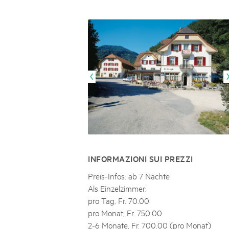
Naturpar
Regionaler Naturpark Schaffhausen
UNESCO BIOSPHÄRE ENTLEBUCH
07
AUGUST
Parc Ela
Parc naturel régional Gruyère Pays-
Exkursion Karst & Höhlen | 07.08.2
d'Enhaut
Biosfera
Karst- und Höhlenwanderung an der Schratten
INFORMAZIONI SUI PREZZI
Preis-Infos: ab 7 Nächte
Als Einzelzimmer:
pro Tag, Fr. 70.00
pro Monat, Fr. 750.00
2-6 Monate, Fr. 700.00 (pro Monat)