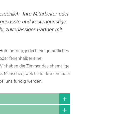
svizzeri, 15 maggio 2025
ersönlich, Ihre Mitarbeiter oder
é des parcs suisses revient sur la Place fédérale à Berne. Au
gepasste und kostengünstige
s dégustations, des jeux et activités participatives sur les stands,
r zuverlässiger Partner mit
l faut pour passer un bon moment. Une date à réserver !
Hotelbetrieb, jedoch ein gemütliches
oder ferienhalber eine
Wir haben die Zimmer das ehemalige
ss Menschen, welche für kürzere oder
bei uns fündig werden.