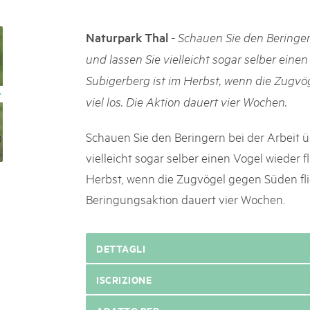
k Beverin
05. MAR. 2025
DU TRIENT
9° Mercato dei parchi 
-
Naturpark Thal
Schauen Sie den Beringern
 Val Müstair
Le jeudi 15 mai 2025, le March
und lassen Sie vielleicht sogar selber eine
ure locale !
programme : des spécialités, de
Subigerberg ist im Herbst, wenn die Zugvö
de la musique et tout ce qu'i
viel los. Die Aktion dauert vier Wochen.
Schauen Sie den Beringern bei der Arbeit ü
vielleicht sogar selber einen Vogel wieder 
Herbst, wenn die Zugvögel gegen Süden flie
Beringungsaktion dauert vier Wochen.
DETTAGLI
ISCRIZIONE