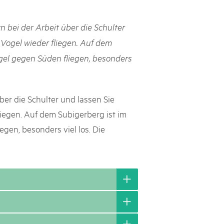
svizzeri, 15 maggio 2025
 bei der Arbeit über die Schulter
é des parcs suisses revient sur la Place fédérale à Berne. Au
n Vogel wieder fliegen. Auf dem
s dégustations, des jeux et activités participatives sur les stands,
gel gegen Süden fliegen, besonders
l faut pour passer un bon moment. Une date à réserver !
ber die Schulter und lassen Sie
fliegen. Auf dem Subigerberg ist im
gen, besonders viel los. Die