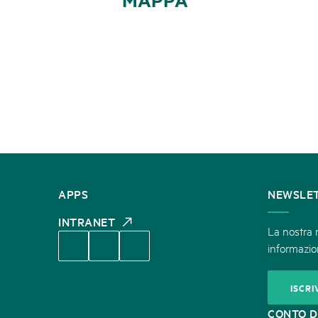
CONTATTATECI
APPS
NEWSLE
INTRANET
La nostra n
informazion
ISCRI
CONTO D