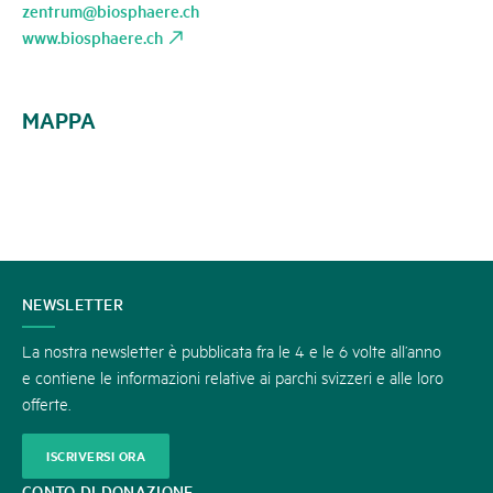
zentrum@biosphaere.ch
www.biosphaere.ch
MAPPA
CONTATTATECI
NEWSLETTER
La nostra newsletter è pubblicata fra le 4 e le 6 volte all’anno
e contiene le informazioni relative ai parchi svizzeri e alle loro
offerte.
ISCRIVERSI ORA
CONTO DI DONAZIONE