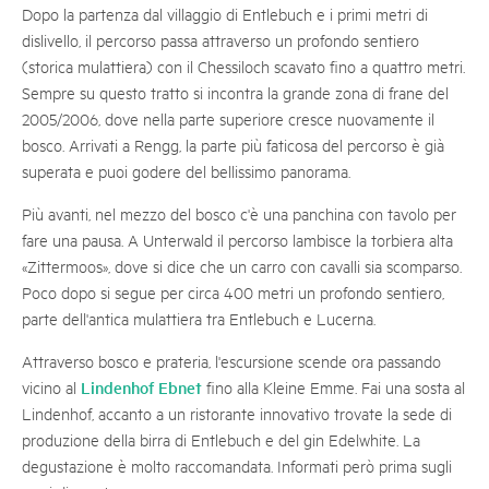
Dopo la partenza dal villaggio di Entlebuch e i primi metri di
dislivello, il percorso passa attraverso un profondo sentiero
(storica mulattiera) con il Chessiloch scavato fino a quattro metri.
Sempre su questo tratto si incontra la grande zona di frane del
2005/2006, dove nella parte superiore cresce nuovamente il
bosco. Arrivati a Rengg, la parte più faticosa del percorso è già
superata e puoi godere del bellissimo panorama.
Più avanti, nel mezzo del bosco c'è una panchina con tavolo per
fare una pausa. A Unterwald il percorso lambisce la torbiera alta
«Zittermoos», dove si dice che un carro con cavalli sia scomparso.
Poco dopo si segue per circa 400 metri un profondo sentiero,
parte dell'antica mulattiera tra Entlebuch e Lucerna.
Attraverso bosco e prateria, l'escursione scende ora passando
Lindenhof Ebnet
vicino al
fino alla Kleine Emme. Fai una sosta al
Lindenhof, accanto a un ristorante innovativo trovate la sede di
produzione della birra di Entlebuch e del gin Edelwhite. La
degustazione è molto raccomandata. Informati però prima sugli