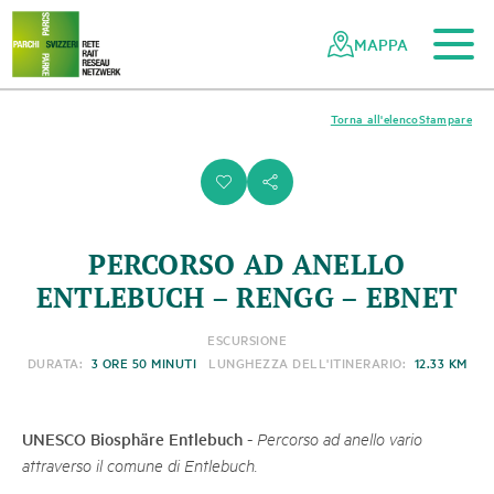
Al contenuto principale
Alla navigazione mobile
Alla ricerca
Al piè di pagina
Alla mappa del sito
Navigazione
Navigazione
nella
rapida
MAPPA
rete
dei
parchi
Torna all'elenco
Stampare
svizzeri
i
s
PERCORSO AD ANELLO
ENTLEBUCH – RENGG – EBNET
ESCURSIONE
DURATA:
3 ORE 50 MINUTI
LUNGHEZZA DELL'ITINERARIO:
12.33 KM
UNESCO Biosphäre Entlebuch
-
Percorso ad anello vario
attraverso il comune di Entlebuch.