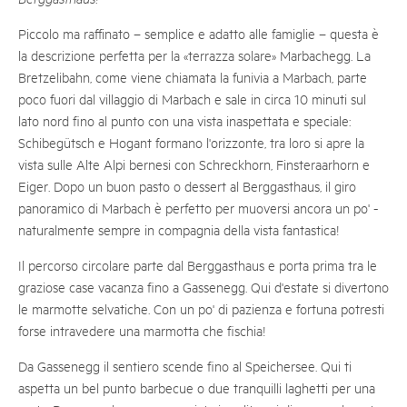
Piccolo ma raffinato – semplice e adatto alle famiglie – questa è
la descrizione perfetta per la «terrazza solare» Marbachegg. La
Bretzelibahn, come viene chiamata la funivia a Marbach, parte
poco fuori dal villaggio di Marbach e sale in circa 10 minuti sul
lato nord fino al punto con una vista inaspettata e speciale:
Schibegütsch e Hogant formano l'orizzonte, tra loro si apre la
vista sulle Alte Alpi bernesi con Schreckhorn, Finsteraarhorn e
Eiger. Dopo un buon pasto o dessert al Berggasthaus, il giro
panoramico di Marbach è perfetto per muoversi ancora un po' -
naturalmente sempre in compagnia della vista fantastica!
Il percorso circolare parte dal Berggasthaus e porta prima tra le
graziose case vacanza fino a Gassenegg. Qui d'estate si divertono
le marmotte selvatiche. Con un po' di pazienza e fortuna potresti
forse intravedere una marmotta che fischia!
Da Gassenegg il sentiero scende fino al Speichersee. Qui ti
aspetta un bel punto barbecue o due tranquilli laghetti per una