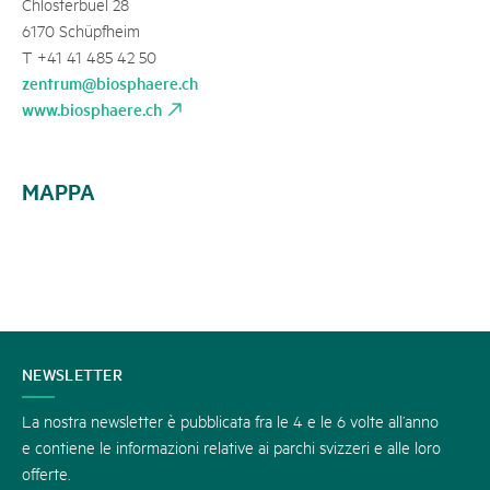
Chlosterbüel 28
6170 Schüpfheim
T +41 41 485 42 50
zentrum@biosphaere.ch
www.biosphaere.ch
MAPPA
CONTATTATECI
NEWSLETTER
La nostra newsletter è pubblicata fra le 4 e le 6 volte all’anno
e contiene le informazioni relative ai parchi svizzeri e alle loro
offerte.