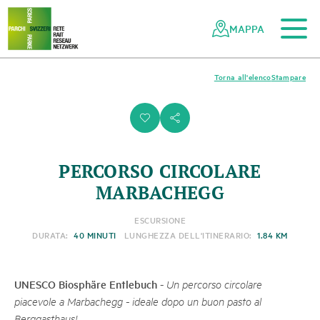
Al contenuto principale
Alla navigazione mobile
Alla ricerca
Al piè di pagina
Alla mappa del sito
Navigazione
Navigazione
nella
rapida
MAPPA
rete
dei
parchi
Torna all'elenco
Stampare
svizzeri
i
s
PERCORSO CIRCOLARE
MARBACHEGG
ESCURSIONE
DURATA:
40 MINUTI
LUNGHEZZA DELL'ITINERARIO:
1.84 KM
UNESCO Biosphäre Entlebuch
-
Un percorso circolare
piacevole a Marbachegg - ideale dopo un buon pasto al
Berggasthaus!