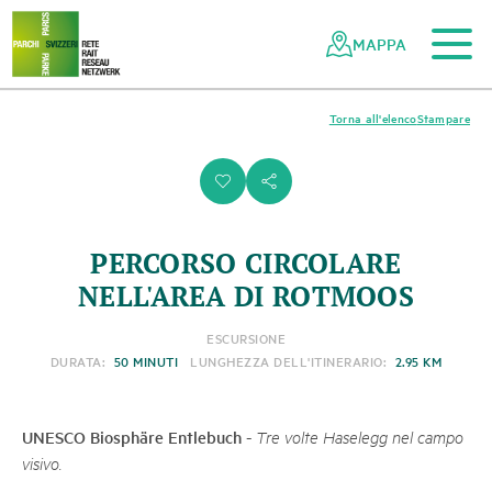
Al contenuto principale
Alla navigazione mobile
Alla ricerca
Al piè di pagina
Alla mappa del sito
Navigazione
Navigazione
nella
rapida
MAPPA
rete
dei
parchi
Torna all'elenco
Stampare
svizzeri
i
s
PERCORSO CIRCOLARE
NELL'AREA DI ROTMOOS
ESCURSIONE
DURATA:
50 MINUTI
LUNGHEZZA DELL'ITINERARIO:
2.95 KM
UNESCO Biosphäre Entlebuch
-
Tre volte Haselegg nel campo
visivo.