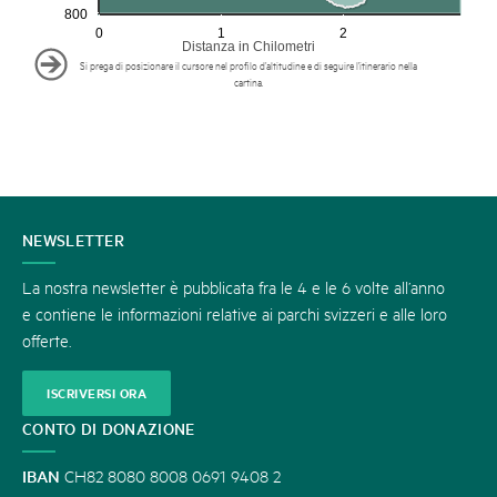
800
0
1
2
Distanza in Chilometri
Si prega di posizionare il cursore nel profilo d’altitudine e di seguire l’itinerario nella
cartina.
CONTATTATECI
NEWSLETTER
La nostra newsletter è pubblicata fra le 4 e le 6 volte all’anno
e contiene le informazioni relative ai parchi svizzeri e alle loro
offerte.
ISCRIVERSI ORA
CONTO DI DONAZIONE
IBAN
CH82 8080 8008 0691 9408 2