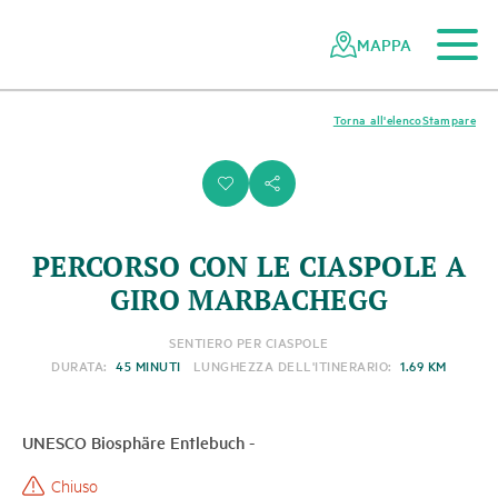
Al contenuto principale
Alla navigazione mobile
Alla ricerca
Al piè di pagina
Alla mappa del sito
Navigazione
Navigazione
nella
rapida
MAPPA
rete
dei
parchi
Torna all'elenco
Stampare
svizzeri
i
s
PERCORSO CON LE CIASPOLE A
GIRO MARBACHEGG
SENTIERO PER CIASPOLE
DURATA:
45 MINUTI
LUNGHEZZA DELL'ITINERARIO:
1.69 KM
UNESCO Biosphäre Entlebuch
-
Chiuso