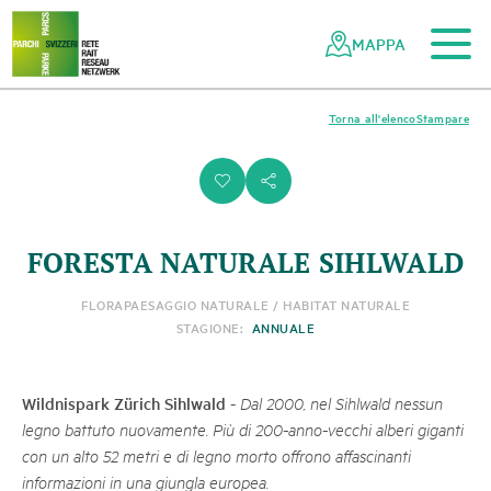
Al contenuto principale
Alla navigazione mobile
Alla ricerca
Al piè di pagina
Alla mappa del sito
Navigazione
Navigazione
nella
rapida
MAPPA
rete
dei
parchi
Torna all'elenco
Stampare
svizzeri
i
s
FORESTA NATURALE SIHLWALD
FLORA
PAESAGGIO NATURALE / HABITAT NATURALE
STAGIONE:
ANNUALE
Wildnispark Zürich Sihlwald
-
Dal 2000, nel Sihlwald nessun
legno battuto nuovamente. Più di 200-anno-vecchi alberi giganti
con un alto 52 metri e di legno morto offrono affascinanti
informazioni in una giungla europea.