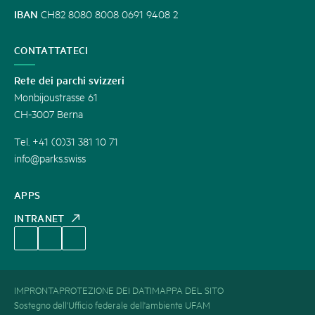
IBAN
CH82 8080 8008 0691 9408 2
CONTATTATECI
Rete dei parchi svizzeri
Monbijoustrasse 61
CH-3007 Berna
Tel. +41 (0)31 381 10 71
info@parks.swiss
APPS
INTRANET
IMPRONTA
PROTEZIONE DEI DATI
MAPPA DEL SITO
Sostegno dell'Ufficio federale dell'ambiente UFAM