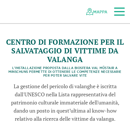
Al contenuto principale
Alla navigazione mobile
Alla ricerca
Al piè di pagina
Alla mappa del sito
Navigazione
Navigazione
nella
rapida
MAPPA
rete
dei
parchi
svizzeri
CENTRO DI FORMAZIONE PER IL
SALVATAGGIO DI VITTIME DA
VALANGA
L’INSTALLAZIONE PROPOSTA DALLA BIOSFERA VAL MÜSTAIR A
MINSCHUNS PERMETTE DI OTTENERE LE COMPETENZE NECESSARIE
PER POTER SALVARE VITE
La gestione del pericolo di valanghe è iscritta
dall'UNESCO nella Lista rappresentativa del
patrimonio culturale immateriale dell'umanità,
dando un posto in quest’ultima al know-how
relativo alla ricerca delle vittime da valanga.