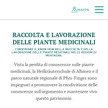
Al contenuto principale
Alla navigazione mobile
Alla ricerca
Al piè di pagina
Alla mappa del sito
Navigazione
Navigazione
nella
rapida
MAPPA
rete
dei
parchi
svizzeri
RACCOLTA E LAVORAZIONE
DELLE PIANTE MEDICINALI
CONSERVARE IL KNOW-HOW DELLA RACCOLTA E DELLA
LAVORAZIONE DELLE PIANTE MEDICINALI NELLE REGIONI DI
MONTAGNA.
Vista la perdita di conoscenze sulle piante
medicinali, la Heilkräuterschule di Albinen e il
parco naturale regionale di Pfyn-Finges sono
impegnati a promuovere la condivisione delle
conoscenze sull'argomento e mantenere vivo
questo patrimonio.