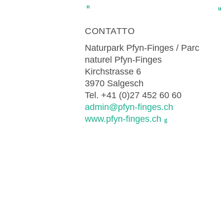
Naturp
Regionaler Naturpark
UNESCO BIOSPHÄRE ENTLEBUCH
07
Schaffhausen
Parc E
AUGUST
Exkursion Karst & Höhlen | 07.08.
Parc naturel régional Gruyère
Biosfer
CONTATTO
Karst- und Höhlenwanderung an der Sch
Pays-d'Enhaut
Naturpark Pfyn-Finges / Parc
naturel Pfyn-Finges
Kirchstrasse 6
3970 Salgesch
Tel. +41 (0)27 452 60 60
admin@pfyn-finges.ch
www.pfyn-finges.ch