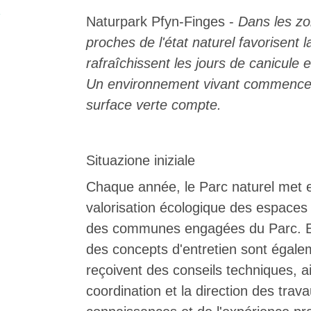
ark Beverin
Naturpark Pfyn-Finges
-
Dans les zo
la
2026
05. MAR. 2025
a Val Müstair
proches de l'état naturel favorisent la
rattenfluh.
9° Mercato dei parchi 
rafraîchissent les jours de canicule e
Le jeudi 15 mai 2025, le 
Un environnement vivant commence
Berne. Au programme : des 
participatives sur les stan
surface verte compte.
moment. Une date à réser
Situazione iniziale
Chaque année, le Parc naturel met 
valorisation écologique des espaces 
des communes engagées du Parc. 
des concepts d'entretien sont égal
reçoivent des conseils techniques, a
coordination et la direction des trava