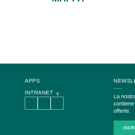
CONTATTATECI
APPS
NEWSL
INTRANET
La nostra
contiene 
offerte.
ISCR