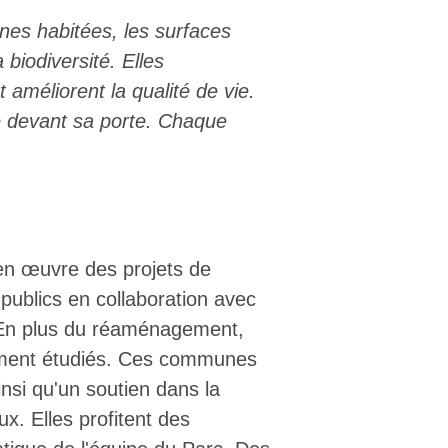
nes habitées, les surfaces
 biodiversité. Elles
svizzeri, 15 maggio 2025
t améliorent la qualité de vie.
Marché des parcs suisses revient sur la Place fédérale à
 devant sa porte. Chaque
spécialités, des dégustations, des jeux et activités
ds, de la musique et tout ce qu'il faut pour passer un bon
ver !
en œuvre des projets de
publics en collaboration avec
En plus du réaménagement,
ement étudiés. Ces communes
insi qu'un soutien dans la
ux. Elles profitent des