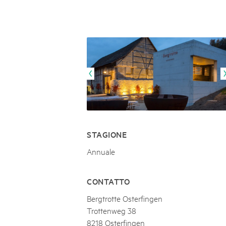
Naturpar
Regionaler Naturpark Schaffhausen
JURAPARK AARGAU
06
AUGUST
Parc Ela
Parc naturel régional Gruyère Pays-
Film Open Air & Kulinarik im MEC
d'Enhaut
Biosfera
Film Open Air & Kulinarik im MECK-Garten
STAGIONE
Annuale
CONTATTO
Bergtrotte Osterfingen
Trottenweg 38
8218 Osterfingen