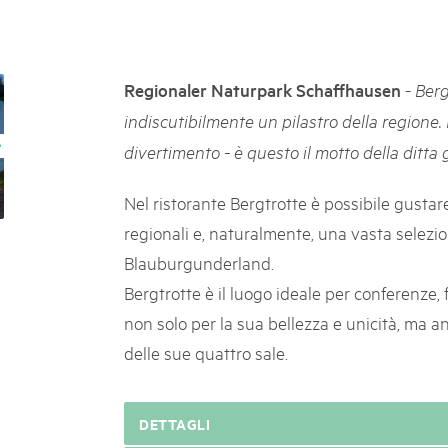
k Beverin
05. MAR. 2025
K-Garten
9° Mercato dei parchi 
 Val Müstair
Le jeudi 15 mai 2025, le March
-
Regionaler Naturpark Schaffhausen
Berg
programme : des spécialités, de
indiscutibilmente un pilastro della regione.
de la musique et tout ce qu'i
divertimento - è questo il motto della ditta
Nel ristorante Bergtrotte è possibile gustar
regionali e, naturalmente, una vasta selezione
Blauburgunderland.
Bergtrotte è il luogo ideale per conferenze, 
non solo per la sua bellezza e unicità, ma a
delle sue quattro sale.
DETTAGLI