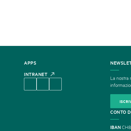
CONTATTATECI
APPS
NEWSLE
INTRANET
La nostra n
informazion
ISCRI
CONTO D
IBAN
CH8