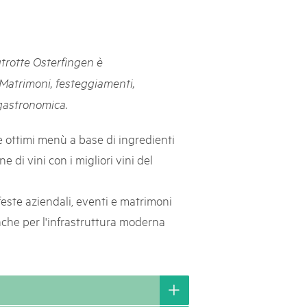
svizzeri, 15 maggio 2025
é des parcs suisses revient sur la Place fédérale à Berne. Au
trotte Osterfingen è
s dégustations, des jeux et activités participatives sur les stands,
 Matrimoni, festeggiamenti,
l faut pour passer un bon moment. Une date à réserver !
 gastronomica.
e ottimi menù a base di ingredienti
 di vini con i migliori vini del
feste aziendali, eventi e matrimoni
nche per l'infrastruttura moderna