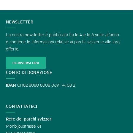
CONTATTATECI
NEWSLETTER
La nostra newsletter è pubblicata fra le 4 e le 6 volte all’anno
e contiene le informazioni relative ai parchi svizzeri e alle loro
offerte.
ISCRIVERSI ORA
CONTO DI DONAZIONE
IBAN
CH82 8080 8008 0691 9408 2
CONTATTATECI
Rete dei parchi svizzeri
Monbijoustrasse 61
CH-3007 Berna