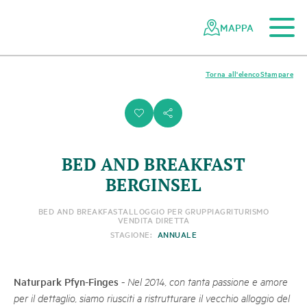
Al contenuto principale
Alla navigazione mobile
Alla ricerca
Al piè di pagina
Alla mappa del sito
Navigazione
Navigazione
nella
rapida
MAPPA
rete
dei
parchi
Torna all'elenco
Stampare
svizzeri
i
s
BED AND BREAKFAST
BERGINSEL
BED AND BREAKFAST
ALLOGGIO PER GRUPPI
AGRITURISMO
VENDITA DIRETTA
STAGIONE:
ANNUALE
Naturpark Pfyn-Finges
-
Nel 2014, con tanta passione e amore
per il dettaglio, siamo riusciti a ristrutturare il vecchio alloggio del