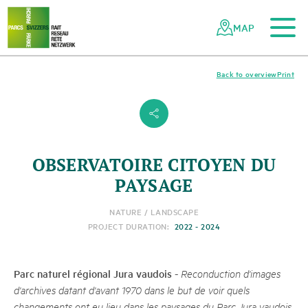
To the main content
To the mobile navigation
To search
To the footer
To the sitemap
Navigating
Quick
the
navigation
MAP
Swiss
parks
network
Back to overview
Print
s
OBSERVATOIRE CITOYEN DU
PAYSAGE
NATURE / LANDSCAPE
PROJECT DURATION:
2022 - 2024
Parc naturel régional Jura vaudois
-
Reconduction d'images
d'archives datant d'avant 1970 dans le but de voir quels
changements ont eu lieu dans les paysages du Parc Jura vaudois