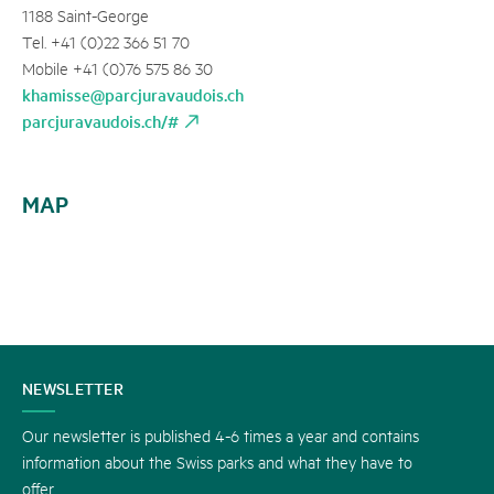
1188 Saint-George
Tel. +41 (0)22 366 51 70
Mobile +41 (0)76 575 86 30
khamisse@parcjuravaudois.ch
parcjuravaudois.ch/#
MAP
CONTACT
NEWSLETTER
US
Our newsletter is published 4-6 times a year and contains
information about the Swiss parks and what they have to
offer.