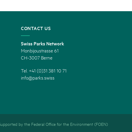
CONTACT US
Swiss Parks Network
Monbijoustrasse 61
CH-3007 Berne
Tel. +41 (0)31 381 10 71
info@parks.swiss
Supported by the Federal Office for the Environment (FOEN)