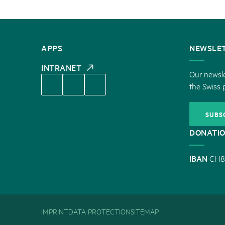
CONTACT
APPS
NEWSLE
US
INTRANET
Our newsle
the Swiss 
SUBS
DONATI
IBAN
CH8
IMPRINT
DATA PROTECTION
SITEMAP