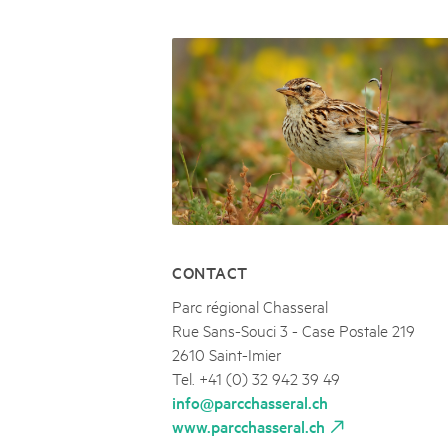
Naturpar
Regionaler Naturpark Schaffhausen
UNESCO BIOSPHÄRE ENTLEBUCH
07
AUGUST
Parc Ela
Parc naturel régional Gruyère Pays-
Exkursion Karst & Höhlen | 07.08.2
d'Enhaut
Biosfera
Karst- und Höhlenwanderung an der Schratten
CONTACT
Parc régional Chasseral
Rue Sans-Souci 3 - Case Postale 219
2610 Saint-Imier
Tel. +41 (0) 32 942 39 49
info@parcchasseral.ch
www.parcchasseral.ch