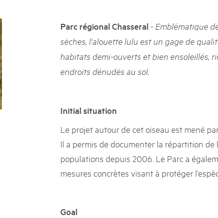
05. MAR. 2025
k Beverin
9th national Swiss pa
026
-
Parc régional Chasseral
Emblématique des
Am Donnerstag, 15. Mai 2025, 
 Val Müstair
fluh.
dem Programm stehen Speziali
sèches, l'alouette lulu est un gage de quali
Ständen, Musik und alles, was 
habitats demi-ouverts et bien ensoleillés, r
schon jetzt!
endroits dénudés au sol.
Initial situation
Le projet autour de cet oiseau est mené par 
Il a permis de documenter la répartition de 
populations depuis 2006. Le Parc a égalem
mesures concrètes visant à protéger l’espèc
Goal