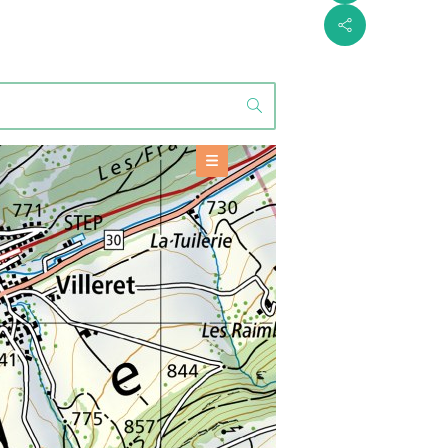
s
OFFERS
Project
+
BASE INFORMATION
TOOLS