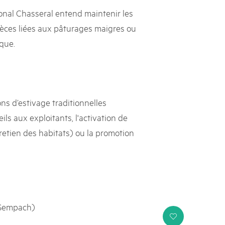
ional Chasseral entend maintenir les
pèces liées aux pâturages maigres ou
que.
ns d’estivage traditionnelles
ls aux exploitants, l'activation de
retien des habitats) ou la promotion
 Sempach)
i