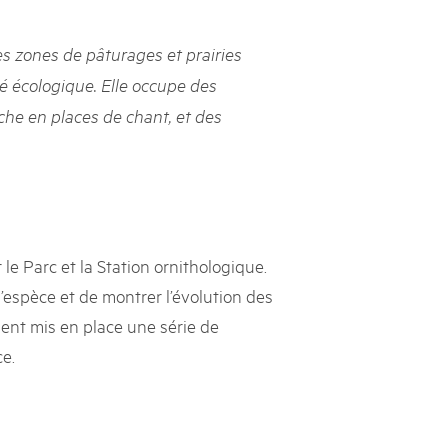
rks market, 15th May 2025
 zones de pâturages et prairies
ist der Pärke-Markt zurück auf dem Bundesplatz in Bern. Auf
täten, Degustationen, Spiele und Mitmach-Aktivitäten an den
té écologique. Elle occupe des
es braucht für eine gute Zeit. Reservieren Sie sich das Datum
iche en places de chant, et des
le Parc et la Station ornithologique.
l’espèce et de montrer l’évolution des
ent mis en place une série de
e.