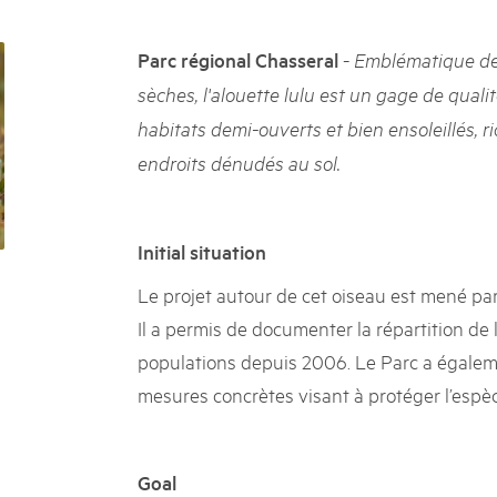
05. MAR. 2025
k Beverin
9th national Swiss pa
K-Garten
-
Parc régional Chasseral
Emblématique des
Am Donnerstag, 15. Mai 2025, 
 Val Müstair
dem Programm stehen Speziali
sèches, l'alouette lulu est un gage de quali
Ständen, Musik und alles, was 
habitats demi-ouverts et bien ensoleillés, r
schon jetzt!
endroits dénudés au sol.
Initial situation
Le projet autour de cet oiseau est mené par 
Il a permis de documenter la répartition de 
populations depuis 2006. Le Parc a égalem
mesures concrètes visant à protéger l’espèc
Goal