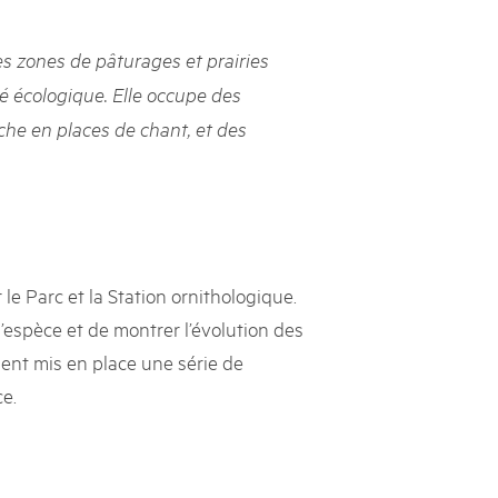
rks market, 15th May 2025
 zones de pâturages et prairies
ist der Pärke-Markt zurück auf dem Bundesplatz in Bern. Auf
täten, Degustationen, Spiele und Mitmach-Aktivitäten an den
té écologique. Elle occupe des
es braucht für eine gute Zeit. Reservieren Sie sich das Datum
iche en places de chant, et des
le Parc et la Station ornithologique.
l’espèce et de montrer l’évolution des
ent mis en place une série de
e.