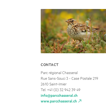
Naturpar
Regionaler Naturpark Schaffhausen
JURAPARK AARGAU
06
AUGUST
Parc Ela
Parc naturel régional Gruyère Pays-
Film Open Air & Kulinarik im MEC
d'Enhaut
Biosfera
Film Open Air & Kulinarik im MECK-Garten
CONTACT
Parc régional Chasseral
Rue Sans-Souci 3 - Case Postale 219
2610 Saint-Imier
Tel. +41 (0) 32 942 39 49
info@parcchasseral.ch
www.parcchasseral.ch