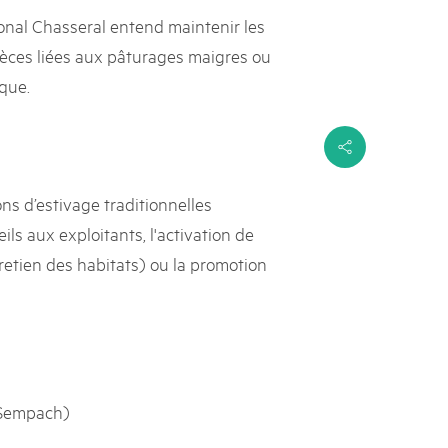
ional Chasseral entend maintenir les
pèces liées aux pâturages maigres ou
que.
s
ns d’estivage traditionnelles
ls aux exploitants, l'activation de
retien des habitats) ou la promotion
 Sempach)