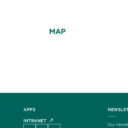
MAP
CONTACT
APPS
NEWSLE
US
INTRANET
Our newsle