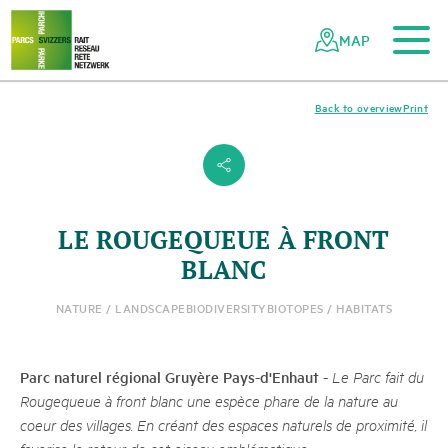
To the main content
To the mobile navigation
To search
To the footer
To the sitemap
Navigating
Quick
the
navigation
MAP
Swiss
parks
network
Back to overview
Print
s
LE ROUGEQUEUE À FRONT
BLANC
NATURE / LANDSCAPE
BIODIVERSITY
BIOTOPES / HABITATS
Parc naturel régional Gruyère Pays-d'Enhaut
-
Le Parc fait du
Rougequeue à front blanc une espèce phare de la nature au
coeur des villages. En créant des espaces naturels de proximité, il