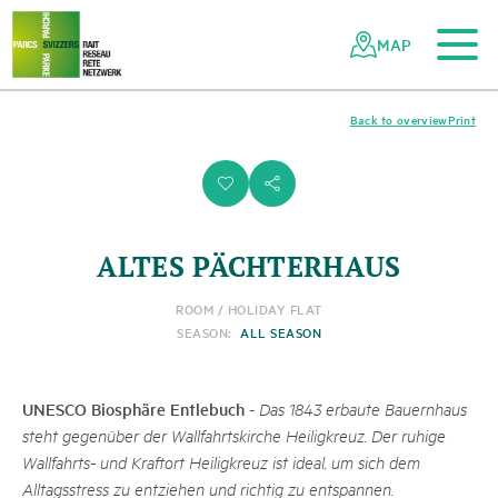
To the main content
To the mobile navigation
To search
To the footer
To the sitemap
Navigating
Quick
the
navigation
MAP
Swiss
parks
network
Back to overview
Print
i
s
ALTES PÄCHTERHAUS
ROOM / HOLIDAY FLAT
SEASON:
ALL SEASON
UNESCO Biosphäre Entlebuch
-
Das 1843 erbaute Bauernhaus
steht gegenüber der Wallfahrtskirche Heiligkreuz. Der ruhige
Wallfahrts- und Kraftort Heiligkreuz ist ideal, um sich dem
Alltagsstress zu entziehen und richtig zu entspannen.