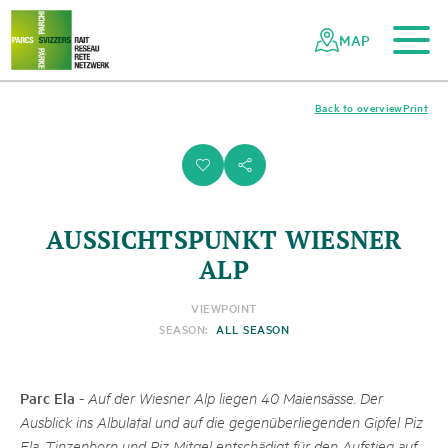
To the main content
To the mobile navigation
To search
To the footer
To the sitemap
Navigating
Quick
the
navigation
MAP
Swiss
parks
network
Back to overview
Print
i
s
AUSSICHTSPUNKT WIESNER
ALP
VIEWPOINT
SEASON:
ALL SEASON
Parc Ela
-
Auf der Wiesner Alp liegen 40 Maiensässe. Der
Ausblick ins Albulatal und auf die gegenüberliegenden Gipfel Piz
Ela, Tinzenhorn und Piz Mitgel entschädigt für den Aufstieg auf