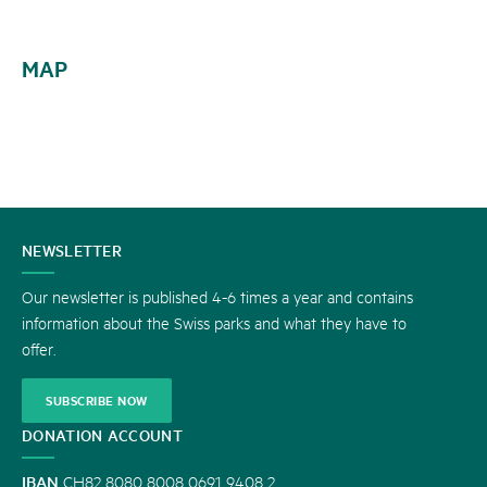
MAP
CONTACT
NEWSLETTER
US
Our newsletter is published 4-6 times a year and contains
information about the Swiss parks and what they have to
offer.
SUBSCRIBE NOW
DONATION ACCOUNT
IBAN
CH82 8080 8008 0691 9408 2