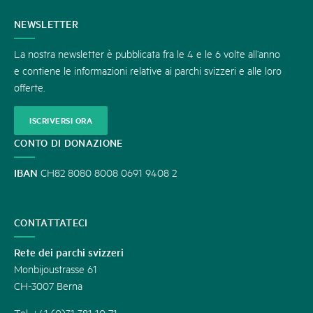
CONTATTATECI
NEWSLETTER
La nostra newsletter è pubblicata fra le 4 e le 6 volte all’anno
e contiene le informazioni relative ai parchi svizzeri e alle loro
offerte.
ISCRIVERSI ORA
CONTO DI DONAZIONE
IBAN
CH82 8080 8008 0691 9408 2
CONTATTATECI
Rete dei parchi svizzeri
Monbijoustrasse 61
CH-3007 Berna
Tel. +41 (0)31 381 10 71