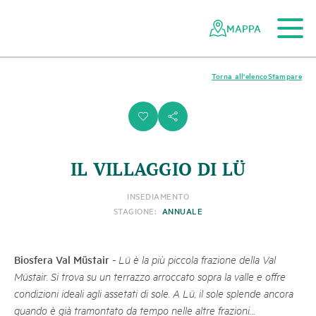
Al contenuto principale
Alla navigazione mobile
Alla ricerca
Al piè di pagina
Alla mappa del sito
Navigazione
Navigazione
nella
rapida
MAPPA
rete
dei
parchi
Torna all'elenco
Stampare
svizzeri
i
s
IL VILLAGGIO DI LÜ
INSEDIAMENTO
STAGIONE:
ANNUALE
Biosfera Val Müstair
-
Lü è la più piccola frazione della Val
Müstair. Si trova su un terrazzo arroccato sopra la valle e offre
condizioni ideali agli assetati di sole. A Lü, il sole splende ancora
quando è già tramontato da tempo nelle altre frazioni…