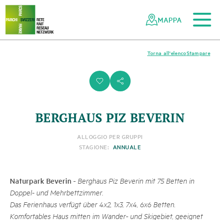
Al contenuto principale
Alla navigazione mobile
Alla ricerca
Al piè di pagina
Alla mappa del sito
Navigazione
Navigazione
nella
rapida
MAPPA
rete
dei
parchi
Torna all'elenco
Stampare
svizzeri
i
s
BERGHAUS PIZ BEVERIN
ALLOGGIO PER GRUPPI
STAGIONE:
ANNUALE
Naturpark Beverin
-
Berghaus Piz Beverin mit 75 Betten in
Doppel- und Mehrbettzimmer.
Das Ferienhaus verfügt über 4x2, 1x3, 7x4, 6x6 Betten.
Komfortables Haus mitten im Wander- und Skigebiet, geeignet