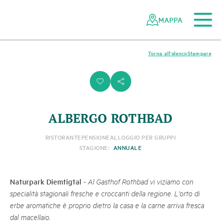
Al contenuto principale
Alla navigazione mobile
Alla ricerca
Al piè di pagina
Alla mappa del sito
Navigazione
Navigazione
nella
rapida
MAPPA
rete
dei
parchi
Torna all'elenco
Stampare
svizzeri
i
s
ALBERGO ROTHBAD
RISTORANTE
PENSIONE
ALLOGGIO PER GRUPPI
STAGIONE:
ANNUALE
Naturpark Diemtigtal
-
Al Gasthof Rothbad vi viziamo con
specialità stagionali fresche e croccanti della regione. L'orto di
erbe aromatiche è proprio dietro la casa e la carne arriva fresca
dal macellaio.