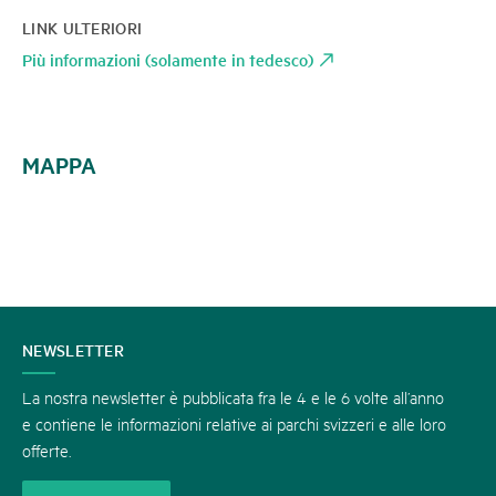
LINK ULTERIORI
Più informazioni (solamente in tedesco)
MAPPA
CONTATTATECI
NEWSLETTER
La nostra newsletter è pubblicata fra le 4 e le 6 volte all’anno
e contiene le informazioni relative ai parchi svizzeri e alle loro
offerte.