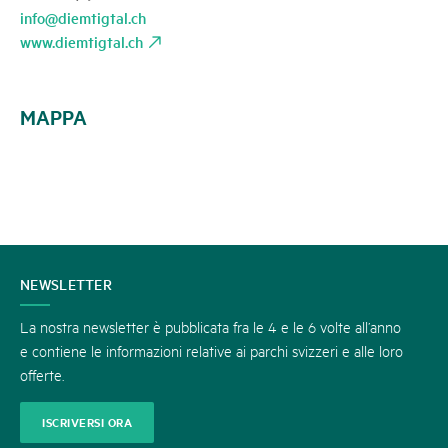
info@diemtigtal.ch
www.diemtigtal.ch
MAPPA
CONTATTATECI
NEWSLETTER
La nostra newsletter è pubblicata fra le 4 e le 6 volte all’anno
e contiene le informazioni relative ai parchi svizzeri e alle loro
offerte.
ISCRIVERSI ORA