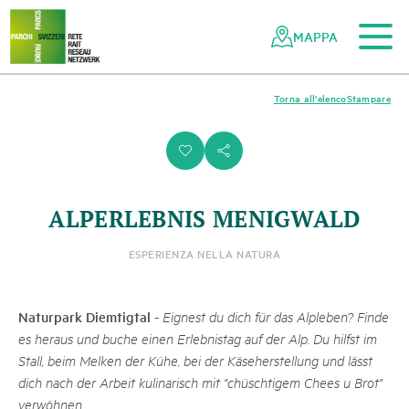
Al contenuto principale
Alla navigazione mobile
Alla ricerca
Al piè di pagina
Alla mappa del sito
Navigazione
Navigazione
nella
rapida
MAPPA
rete
dei
parchi
Torna all'elenco
Stampare
svizzeri
i
s
ALPERLEBNIS MENIGWALD
ESPERIENZA NELLA NATURA
Naturpark Diemtigtal
-
Eignest du dich für das Alpleben? Finde
es heraus und buche einen Erlebnistag auf der Alp. Du hilfst im
Stall, beim Melken der Kühe, bei der Käseherstellung und lässt
dich nach der Arbeit kulinarisch mit "chüschtigem Chees u Brot"
verwöhnen.