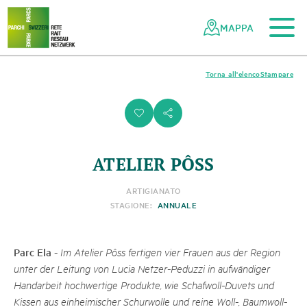
Al contenuto principale
Alla navigazione mobile
Alla ricerca
Al piè di pagina
Alla mappa del sito
Navigazione
Navigazione
nella
rapida
MAPPA
rete
dei
parchi
Torna all'elenco
Stampare
svizzeri
i
s
ATELIER PÔSS
ARTIGIANATO
STAGIONE:
ANNUALE
Parc Ela
-
Im Atelier Pôss fertigen vier Frauen aus der Region
unter der Leitung von Lucia Netzer-Peduzzi in aufwändiger
Handarbeit hochwertige Produkte, wie Schafwoll-Duvets und
Kissen aus einheimischer Schurwolle und reine Woll-, Baumwoll-