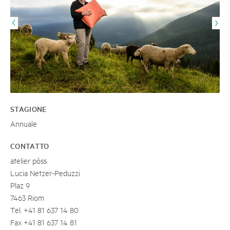
STAGIONE
Annuale
CONTATTO
atelier pôss
Lucia Netzer-Peduzzi
Plaz 9
7463 Riom
Tel. +41 81 637 14 80
Fax +41 81 637 14 81