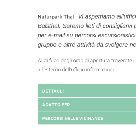
k Beverin
05. MAR. 2025
026
9° Mercato dei parchi 
-
Naturpark Thal
Vi aspettiamo all’uffi
 Val Müstair
fluh.
Le jeudi 15 mai 2025, le March
Balsthal. Saremo lieti di consigliarvi
programme : des spécialités, de
per e-mail su percorsi escursionistici, 
de la musique et tout ce qu'i
gruppo e altre attività da svolgere ne
Al di fuori degli orari di apertura troverete i
all’esterno dell’ufficio informazioni.
DETTAGLI
ADATTO PER
PERCORSI NELLE VICINANZE