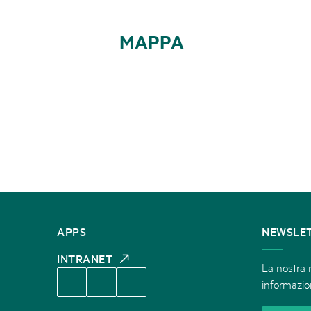
MAPPA
CONTATTATECI
APPS
NEWSLE
INTRANET
La nostra n
informazion