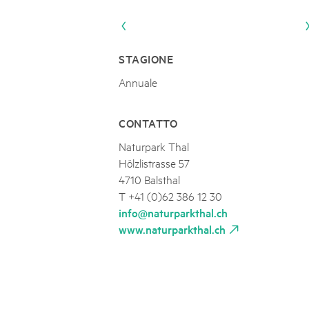
Naturpar
Regionaler Naturpark Schaffhausen
UNESCO BIOSPHÄRE ENTLEBUCH
07
AUGUST
Parc Ela
Parc naturel régional Gruyère Pays-
Exkursion Karst & Höhlen | 07.08.2
d'Enhaut
Biosfera
Karst- und Höhlenwanderung an der Schratten
STAGIONE
Annuale
CONTATTO
Naturpark Thal
Hölzlistrasse 57
4710 Balsthal
T +41 (0)62 386 12 30
info@naturparkthal.ch
www.naturparkthal.ch