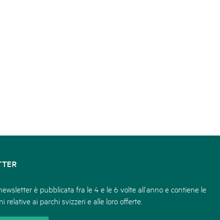
TTER
ewsletter è pubblicata fra le 4 e le 6 volte all’anno e contiene le
i relative ai parchi svizzeri e alle loro offerte.