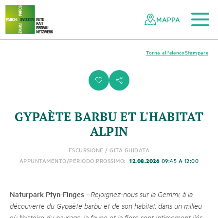
Al contenuto principale
Alla navigazione mobile
Alla ricerca
Al piè di pagina
Alla mappa del sito
Navigazione
Navigazione
nella
rapida
MAPPA
rete
dei
parchi
Torna all'elenco
Stampare
svizzeri
i
s
GYPAÈTE BARBU ET L'HABITAT
ALPIN
ESCURSIONE / GITA GUIDATA
12.08.2026
APPUNTAMENTO/PERIODO PROSSIMO:
09:45 A 12:00
Naturpark Pfyn-Finges
-
Rejoignez-nous sur la Gemmi, à la
découverte du Gypaète barbu et de son habitat, dans un milieu
où l'histoire du paysage, la faune et la flore sont intimement liés.