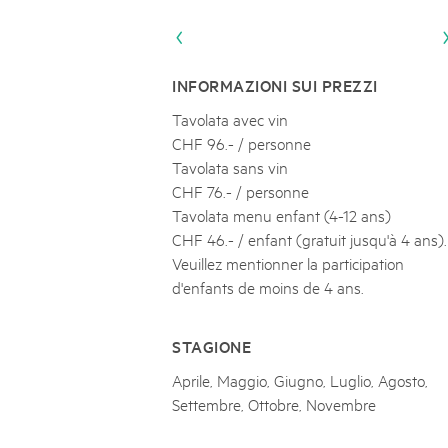
Naturpar
Regionaler Naturpark Schaffhausen
Parc Ela
Parc naturel régional Gruyère Pays-
PARC NATUREL RÉGIONAL DE LA VALLÉE 
08
AUGUST
d'Enhaut
Biosfera
Excursion - Alpage de Fenestral
INFORMAZIONI SUI PREZZI
Immersion dans le monde fascinant de l'agricult
Tavolata avec vin
CHF 96.- / personne
Tavolata sans vin
CHF 76.- / personne
Tavolata menu enfant (4-12 ans)
CHF 46.- / enfant (gratuit jusqu'à 4 ans).
Veuillez mentionner la participation
d'enfants de moins de 4 ans.
STAGIONE
Aprile, Maggio, Giugno, Luglio, Agosto,
Settembre, Ottobre, Novembre