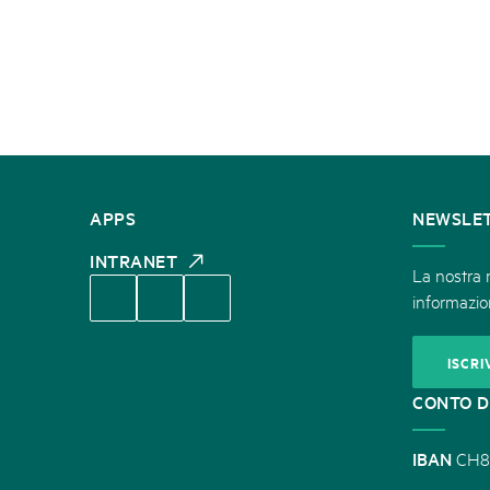
CONTATTATECI
APPS
NEWSLE
INTRANET
La nostra n
informazion
ISCRI
CONTO D
IBAN
CH8