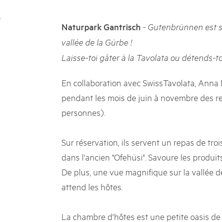
k Beverin
05. MAR. 2025
DU TRIENT
9° Mercato dei parchi 
-
Naturpark Gantrisch
Gutenbrünnen est si
 Val Müstair
Le jeudi 15 mai 2025, le March
vallée de la Gürbe !
ure locale !
programme : des spécialités, de
Laisse-toi gâter à la Tavolata ou détends-to
de la musique et tout ce qu'i
En collaboration avec SwissTavolata, Anna
pendant les mois de juin à novembre des re
personnes).
Sur réservation, ils servent un repas de tr
dans l'ancien "Ofehüsi". Savoure les produit
De plus, une vue magnifique sur la vallée d
attend les hôtes.
La chambre d'hôtes est une petite oasis de 