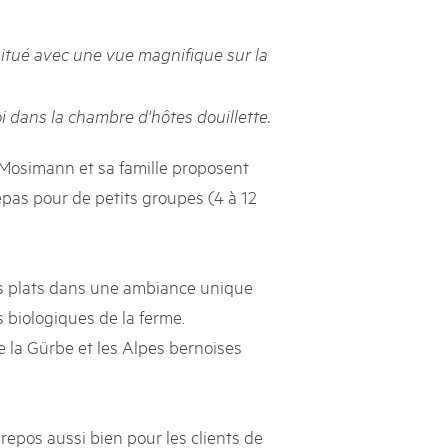
svizzeri, 15 maggio 2025
tué avec une vue magnifique sur la
é des parcs suisses revient sur la Place fédérale à Berne. Au
s dégustations, des jeux et activités participatives sur les stands,
i dans la chambre d'hôtes douillette.
l faut pour passer un bon moment. Une date à réserver !
 Mosimann et sa famille proposent
pas pour de petits groupes (4 à 12
ois plats dans une ambiance unique
s biologiques de la ferme.
e la Gürbe et les Alpes bernoises
repos aussi bien pour les clients de