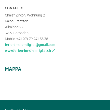
CONTATTO
Chalet Zirkon, Wohnung 2
Ralph Frantzen
Allmiried 23
3755 Horboden
Mobile +41 (0) 79 241 38 38
ferienimdiemtigtal@gmail.com
www.ferien-im-diemtigtal.ch
MAPPA
CONTATTATECI
NEWSLETTER