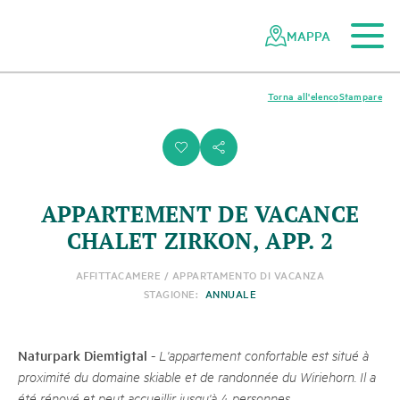
Al contenuto principale
Alla navigazione mobile
Alla ricerca
Al piè di pagina
Alla mappa del sito
Navigazione
Navigazione
nella
rapida
MAPPA
rete
dei
parchi
Torna all'elenco
Stampare
svizzeri
i
s
APPARTEMENT DE VACANCE
CHALET ZIRKON, APP. 2
AFFITTACAMERE / APPARTAMENTO DI VACANZA
STAGIONE:
ANNUALE
Naturpark Diemtigtal
-
L'appartement confortable est situé à
proximité du domaine skiable et de randonnée du Wiriehorn. Il a
été rénové et peut accueillir jusqu'à 4 personnes.