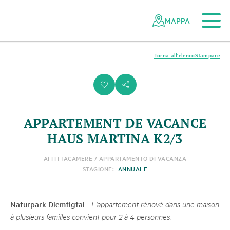
Al contenuto principale
Alla navigazione mobile
Alla ricerca
Al piè di pagina
Alla mappa del sito
Navigazione
Navigazione
nella
rapida
MAPPA
rete
dei
parchi
Torna all'elenco
Stampare
svizzeri
i
s
APPARTEMENT DE VACANCE
HAUS MARTINA K2/3
AFFITTACAMERE / APPARTAMENTO DI VACANZA
STAGIONE:
ANNUALE
Naturpark Diemtigtal
-
L'appartement rénové dans une maison
à plusieurs familles convient pour 2 à 4 personnes.