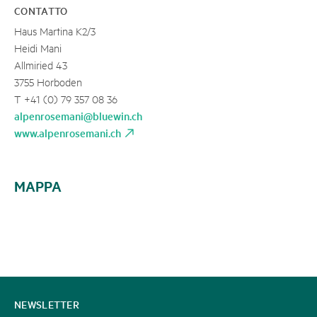
CONTATTO
Haus Martina K2/3
Heidi Mani
Allmiried 43
3755 Horboden
T +41 (0) 79 357 08 36
alpenrosemani@bluewin.ch
www.alpenrosemani.ch
MAPPA
CONTATTATECI
NEWSLETTER