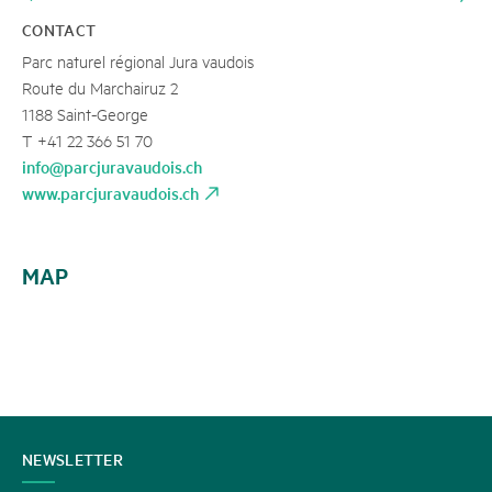
CONTACT
Parc naturel régional Jura vaudois
Route du Marchairuz 2
1188 Saint-George
T +41 22 366 51 70
info@parcjuravaudois.ch
www.parcjuravaudois.ch
MAP
CONTACT
NEWSLETTER
US