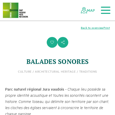
To the main content
To the mobile navigation
To search
To the footer
To the sitemap
Navigating
Quick
the
navigation
MAP
Swiss
parks
network
Back to overview
Print
i
s
BALADES SONORES
CULTURE / ARCHITECTURAL HERITAGE / TRADITIONS
Parc naturel régional Jura vaudois
-
Chaque lieu possède sa
propre identité acoustique et toutes les sonorités racontent une
histoire. Comme l’oiseau, qui délimite son territoire par son chant,
les cloches des églises servaient à circonscrire le territoire de
chaque paroisse.