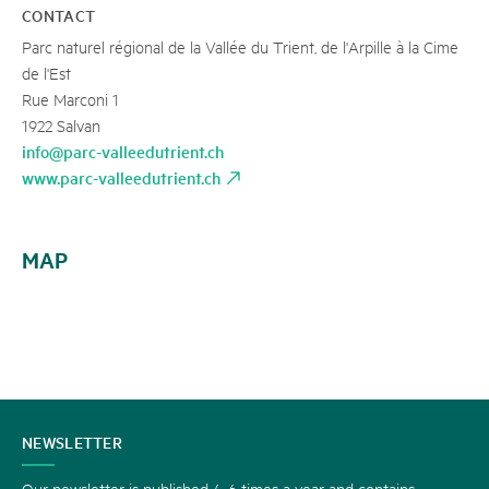
CONTACT
Parc naturel régional de la Vallée du Trient, de l'Arpille à la Cime
de l'Est
Rue Marconi 1
1922 Salvan
info@parc-valleedutrient.ch
www.parc-valleedutrient.ch
MAP
CONTACT
NEWSLETTER
US
Our newsletter is published 4-6 times a year and contains