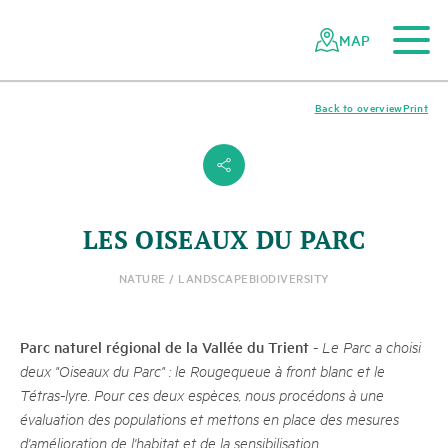
To the main content
To the mobile navigation
To search
To the footer
To the sitemap
Navigating
Quick
the
navigation
MAP
Swiss
parks
network
Back to overview
Print
s
LES OISEAUX DU PARC
NATURE / LANDSCAPE
BIODIVERSITY
Parc naturel régional de la Vallée du Trient
-
Le Parc a choisi
deux "Oiseaux du Parc" : le Rougequeue à front blanc et le
Tétras-lyre. Pour ces deux espèces, nous procédons à une
évaluation des populations et mettons en place des mesures
d'amélioration de l'habitat et de la sensibilisation.