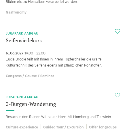
Blüten etc. zu Heilsalben verarbeitet werden.
Gastronomy
i
JURAPARK AARGAU
Seifensiedekurs
16.06.2027
19:00 - 22:00
Lucia Brogle teilt mit Ihnen in ihrem Töpferchäller die uralte
Kulturtechnik des Seifensiedens mit pflanzlichen Rohstoffen.
Congress / Course / Seminar
i
JURAPARK AARGAU
3-Burgen-Wanderung
Besuch in den Ruinen Wittnauer Horn, Alt Homberg und Tierstein
Culture experience
Guided tour / Excursion
Offer for groups