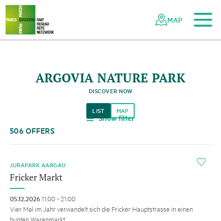
To the main content
To the mobile navigation
To search
To the footer
To the sitemap
Navigating
Quick
the
navigation
MAP
Swiss
parks
network
ARGOVIA NATURE PARK
DISCOVER NOW
LIST
MAP
Show filter
a
506 OFFERS
i
JURAPARK AARGAU
Fricker Markt
05.12.2026
11:00 - 21:00
Vier Mal im Jahr verwandelt sich die Fricker Hauptstrasse in einen
bunten Warenmarkt.