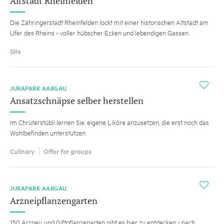
Altstadt Rheinfelden
Die Zähringerstadt Rheinfelden lockt mit einer historischen Altstadt am
Ufer des Rheins - voller hübscher Ecken und lebendigen Gassen.
Site
i
JURAPARK AARGAU
Ansatzschnäpse selber herstellen
Im Chrüterstübli lernen Sie, eigene Liköre anzusetzen, die erst noch das
Wohlbefinden unterstützen.
Culinary
Offer for groups
i
JURAPARK AARGAU
Arzneipflanzengarten
150 Arznei- und Giftpflanzenarten gibt es hier zu entdecken - nach