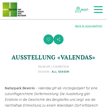
To the main content
To the mobile navigation
To search
To the footer
To the sitemap
Navigating
Quick
the
navigation
MAP
Swiss
parks
network
Back to overview
Print
i
s
AUSSTELLUNG «VALENDAS»
MUSEUM / EXHIBITION
SEASON:
ALL SEASON
Naturpark Beverin
-
Valendas gilt als Vorzeigeobjekt für eine
zukunftsgerichtete Dorfentwicklung. Die Ausstellung gibt
Einblicke in die Geschichte des Bergdorfes und zeigt, wie die
nachhaltige Entwicklung zu einem lebendigen Dorf erfolgreich