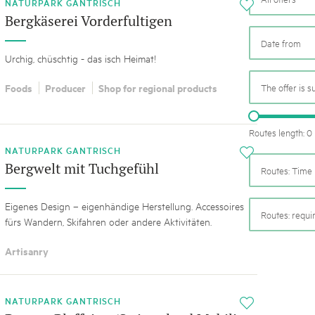
05. MAR. 2025
k Beverin
NATURPARK GANTRISCH
i
9th national Swiss pa
Bergkäserei Vorderfultigen
026
Am Donnerstag, 15. Mai 2025, 
 Val Müstair
fluh.
dem Programm stehen Speziali
Urchig, chüschtig - das isch Heimat!
Ständen, Musik und alles, was 
schon jetzt!
Foods
Producer
Shop for regional products
The offer is s
Routes length: 0
NATURPARK GANTRISCH
i
Bergwelt mit Tuchgefühl
Routes: Time 
Eigenes Design – eigenhändige Herstellung. Accessoires
Routes: requ
fürs Wandern, Skifahren oder andere Aktivitäten.
Artisanry
NATURPARK GANTRISCH
i