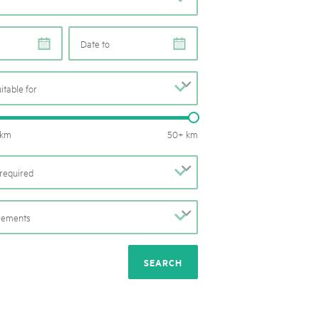
rks market, 15th May 2025
ist der Pärke-Markt zurück auf dem Bundesplatz in Bern. Auf
e
e
täten, Degustationen, Spiele und Mitmach-Aktivitäten an den
es braucht für eine gute Zeit. Reservieren Sie sich das Datum
uitable for
b
Routes length: 0 – 50 km
 km
50+ km
required
b
irements
b