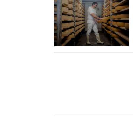
Naturpar
Regionaler Naturpark Schaffhausen
UNESCO BIOSPHÄRE ENTLEBUCH
07
AUGUST
Parc Ela
Parc naturel régional Gruyère Pays-
Exkursion Karst & Höhlen | 07.08.2
d'Enhaut
Biosfera
Karst- und Höhlenwanderung an der Schratten