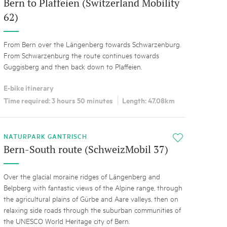
Bern to Plaffeien (Switzerland Mobility
62)
From Bern over the Längenberg towards Schwarzenburg.
From Schwarzenburg the route continues towards
Guggisberg and then back down to Plaffeien.
E-bike itinerary
Time required: 3 hours 50 minutes
Length: 47.08km
NATURPARK GANTRISCH
i
Bern-South route (SchweizMobil 37)
Over the glacial moraine ridges of Längenberg and
Belpberg with fantastic views of the Alpine range, through
the agricultural plains of Gürbe and Aare valleys, then on
relaxing side roads through the suburban communities of
the UNESCO World Heritage city of Bern.