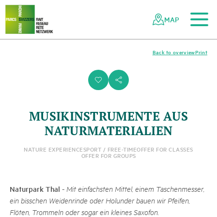
To the main content
To the mobile navigation
To search
To the footer
To the sitemap
Navigating
Quick
the
navigation
MAP
Swiss
parks
network
Back to overview
Print
i
s
MUSIKINSTRUMENTE AUS
NATURMATERIALIEN
NATURE EXPERIENCE
SPORT / FREE-TIME
OFFER FOR CLASSES
OFFER FOR GROUPS
Naturpark Thal
-
Mit einfachsten Mittel, einem Taschenmesser,
ein bisschen Weidenrinde oder Holunder bauen wir Pfeifen,
Flöten, Trommeln oder sogar ein kleines Saxofon.