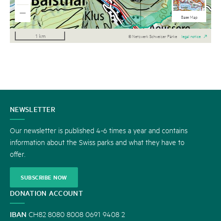
National maps b/w
Aerial Imagery
National maps
Base Map
1 km
© Netzwerk Schweizer Pärke
legal notice
CONTACT
NEWSLETTER
US
Our newsletter is published 4-6 times a year and contains
information about the Swiss parks and what they have to
offer.
SUBSCRIBE NOW
DONATION ACCOUNT
IBAN
CH82 8080 8008 0691 9408 2