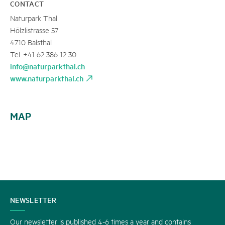
CONTACT
Naturpark Thal
Hölzlistrasse 57
4710 Balsthal
Tel. +41 62 386 12 30
info@naturparkthal.ch
www.naturparkthal.ch
MAP
CONTACT
NEWSLETTER
US
Our newsletter is published 4-6 times a year and contains