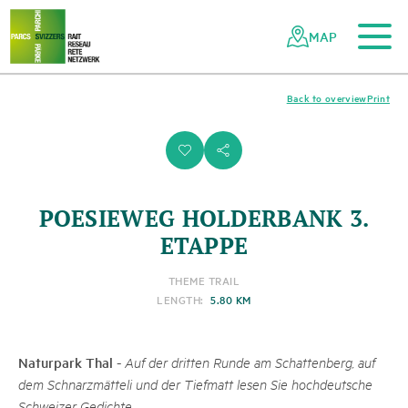
To the main content
To the mobile navigation
To search
To the footer
To the sitemap
Navigating
Quick
the
navigation
MAP
Swiss
parks
network
Back to overview
Print
i
s
POESIEWEG HOLDERBANK 3.
ETAPPE
THEME TRAIL
LENGTH:
5.80 KM
Naturpark Thal
-
Auf der dritten Runde am Schattenberg, auf
dem Schnarzmätteli und der Tiefmatt lesen Sie hochdeutsche
Schweizer Gedichte.