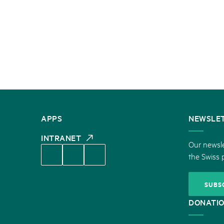
CONTACT
APPS
NEWSLE
US
INTRANET
Our newsle
the Swiss 
SUBS
DONATI