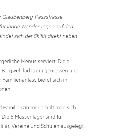
rks market, 15th May 2025
r Glaubenberg-Passstrasse
ist der Pärke-Markt zurück auf dem Bundesplatz in Bern. Auf
täten, Degustationen, Spiele und Mitmach-Aktivitäten an den
 für lange Wanderungen auf den
es braucht für eine gute Zeit. Reservieren Sie sich das Datum
efindet sich der Skilift direkt neben
gerliche Menüs serviert. Die e
e Bergwelt lädt zum geniessen und
r Familienanlass bietet sich in
onen.
d Familienzimmer erholt man sich
Die 6 Massenlager sind für
litär, Vereine und Schulen ausgelegt.