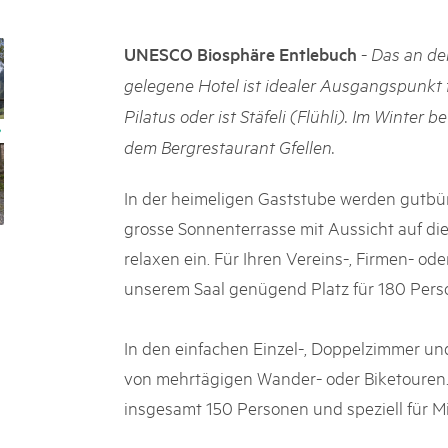
05. MAR. 2025
k Beverin
9th national Swiss pa
026
-
UNESCO Biosphäre Entlebuch
Das an de
Am Donnerstag, 15. Mai 2025, 
 Val Müstair
fluh.
dem Programm stehen Speziali
gelegene Hotel ist idealer Ausgangspunkt
Ständen, Musik und alles, was 
Pilatus oder ist Stäfeli (Flühli). Im Winter b
schon jetzt!
dem Bergrestaurant Gfellen.
In der heimeligen Gaststube werden gutbür
grosse Sonnenterrasse mit Aussicht auf di
relaxen ein. Für Ihren Vereins-, Firmen- ode
unserem Saal genügend Platz für 180 Pers
In den einfachen Einzel-, Doppelzimmer un
von mehrtägigen Wander- oder Biketouren. 
insgesamt 150 Personen und speziell für Mi