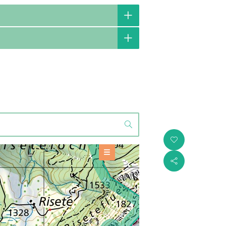
i
OFFERS
s
Gastronomy
+
BASE INFORMATION
TOOLS