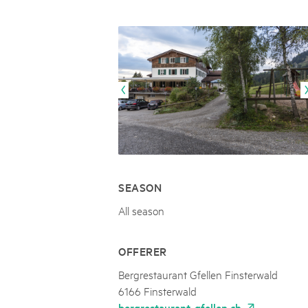
Naturpar
Regionaler Naturpark Schaffhausen
UNESCO BIOSPHÄRE ENTLEBUCH
07
AUGUST
Parc Ela
Parc naturel régional Gruyère Pays-
Exkursion Karst & Höhlen | 07.08.2
d'Enhaut
Biosfera
Karst- und Höhlenwanderung an der Schratten
SEASON
All season
OFFERER
Bergrestaurant Gfellen Finsterwald
6166 Finsterwald
bergrestaurant-gfellen.ch