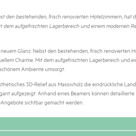
05. MAR. 2025
k Beverin
9th national Swiss pa
DU TRIENT
st den bestehenden, frisch renovierten Hotelzimmern, hat d
Am Donnerstag, 15. Mai 2025, 
 Val Müstair
dem Programm stehen Speziali
it dem aufgefrischten Lagerbereich und einem modernen R
ure locale !
Ständen, Musik und alles, was 
schon jetzt!
 in neuem Glanz. Nebst den bestehenden, frisch renovierten 
iduellem Charme. Mit dem aufgefrischten Lagerbereich und
rschönem Ambiente umsorgt.
thetisches 3D-Relief aus Massivholz die eindrückliche Land
gant aufgezeigt. Anhand eines Beamers können detaillierte
n-Angebote sichtbar gemacht werden.