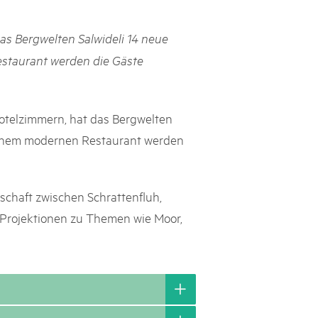
rks market, 15th May 2025
as Bergwelten Salwideli 14 neue
ist der Pärke-Markt zurück auf dem Bundesplatz in Bern. Auf
täten, Degustationen, Spiele und Mitmach-Aktivitäten an den
estaurant werden die Gäste
es braucht für eine gute Zeit. Reservieren Sie sich das Datum
Hotelzimmern, hat das Bergwelten
 einem modernen Restaurant werden
schaft zwischen Schrattenfluh,
 Projektionen zu Themen wie Moor,