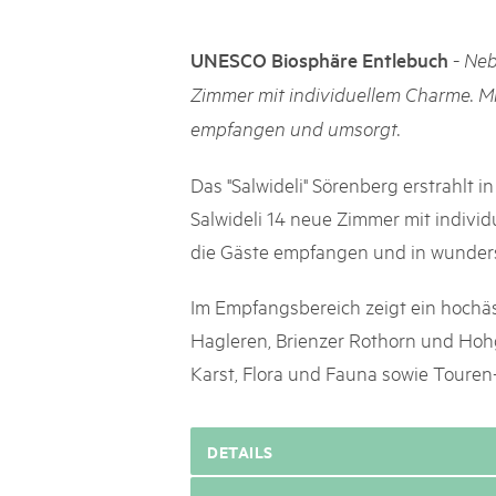
Naturpar
Regionaler Naturpark Schaffhausen
Parc Ela
Parc naturel régional Gruyère Pays-
PARC NATUREL RÉGIONAL DE LA VALLÉE 
08
AUGUST
-
UNESCO Biosphäre Entlebuch
Neb
d'Enhaut
Biosfera
Excursion - Alpage de Fenestral
Zimmer mit individuellem Charme. M
Immersion dans le monde fascinant de l'agricult
empfangen und umsorgt.
Das "Salwideli" Sörenberg erstrahlt
Salwideli 14 neue Zimmer mit indiv
die Gäste empfangen und in wunde
Im Empfangsbereich zeigt ein hochäs
Hagleren, Brienzer Rothorn und Hoh
Karst, Flora und Fauna sowie Toure
DETAILS