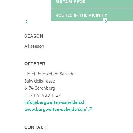
SUITABLE FOR
ROUTES IN THE VICINITY
SEASON
All season
OFFERER
Hotel Bergwelten Salwideli
Salwidelistrasse
6174 Sörenberg
T +41 41 488 11 27
info@bergwelten-salwideli.ch
www.bergwelten-salwideli.ch/
CONTACT