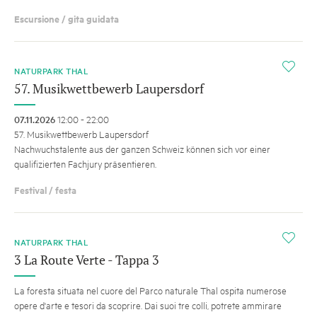
Escursione / gita guidata
i
NATURPARK THAL
57. Musikwettbewerb Laupersdorf
07.11.2026
12:00 - 22:00
57. Musikwettbewerb Laupersdorf
Nachwuchstalente aus der ganzen Schweiz können sich vor einer
qualifizierten Fachjury präsentieren.
Festival / festa
i
NATURPARK THAL
3 La Route Verte - Tappa 3
La foresta situata nel cuore del Parco naturale Thal ospita numerose
opere d'arte e tesori da scoprire. Dai suoi tre colli, potrete ammirare