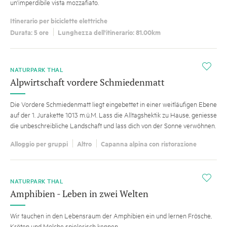
un'imperdibile vista mozzafiato.
Itinerario per biciclette elettriche
Durata: 5 ore
Lunghezza dell'itinerario: 81.00km
i
NATURPARK THAL
Alpwirtschaft vordere Schmiedenmatt
Die Vordere Schmiedenmatt liegt eingebettet in einer weitläufigen Ebene
auf der 1. Jurakette 1013 m.ü.M. Lass die Alltagshektik zu Hause, geniesse
die unbeschreibliche Landschaft und lass dich von der Sonne verwöhnen.
Alloggio per gruppi
Altro
Capanna alpina con ristorazione
i
NATURPARK THAL
Amphibien - Leben in zwei Welten
Wir tauchen in den Lebensraum der Amphibien ein und lernen Frösche,
Kröten und Molche spielerisch kennen.