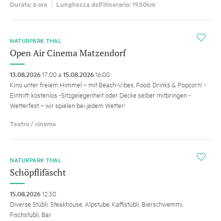
Durata: 6 ore
Lunghezza dell'itinerario: 19.50km
i
NATURPARK THAL
Open Air Cinema Matzendorf
13.08.2026
17:00 a
15.08.2026
16:00
Kino unter freiem Himmel – mit Beach-Vibes, Food, Drinks & Popcorn! -
Eintritt: kostenlos -Sitzgelegenheit oder Decke selber mitbringen -
Wetterfest – wir spielen bei jedem Wetter!
Teatro / cinema
i
NATURPARK THAL
Schöpflifäscht
15.08.2026
12:30
Diverse Stübli: Steakhouse, Alpstube, Kaffistübli, Bierschwemmi,
Fischstübli, Bar