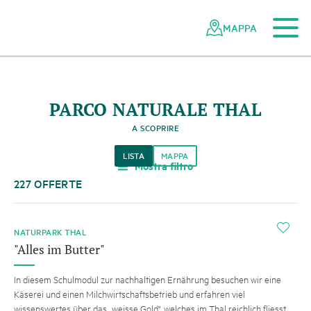
Al contenuto principale
Alla navigazione mobile
Alla ricerca
Al piè di pagina
Alla mappa del sito
Navigazione
Navigazione
nella
rapida
MAPPA
rete
dei
parchi
svizzeri
PARCO NATURALE THAL
A SCOPRIRE
LISTA
MAPPA
Mostra filtro
a
227 OFFERTE
i
NATURPARK THAL
"Alles im Butter"
In diesem Schulmodul zur nachhaltigen Ernährung besuchen wir eine
Käserei und einen Milchwirtschaftsbetrieb und erfahren viel
wissenswertes über das „weisse Gold", welches im Thal reichlich fliesst.