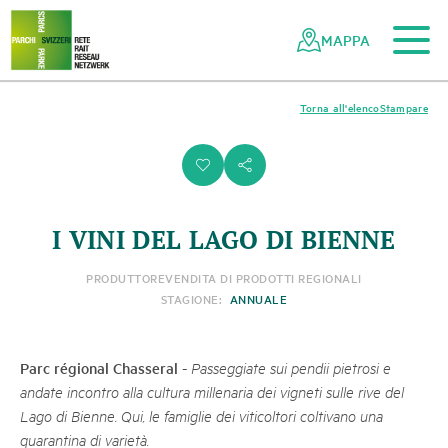
Al contenuto principale
Alla navigazione mobile
Alla ricerca
Al piè di pagina
Alla mappa del sito
Navigazione
Navigazione
nella
rapida
MAPPA
rete
dei
parchi
Torna all'elenco
Stampare
svizzeri
i
s
I VINI DEL LAGO DI BIENNE
PRODUTTORE
VENDITA DI PRODOTTI REGIONALI
STAGIONE:
ANNUALE
Parc régional Chasseral
-
Passeggiate sui pendii pietrosi e
andate incontro alla cultura millenaria dei vigneti sulle rive del
Lago di Bienne. Qui, le famiglie dei viticoltori coltivano una
quarantina di varietà.