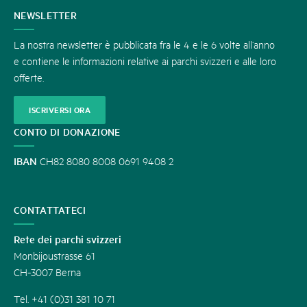
CONTATTATECI
NEWSLETTER
La nostra newsletter è pubblicata fra le 4 e le 6 volte all’anno
e contiene le informazioni relative ai parchi svizzeri e alle loro
offerte.
ISCRIVERSI ORA
CONTO DI DONAZIONE
IBAN
CH82 8080 8008 0691 9408 2
CONTATTATECI
Rete dei parchi svizzeri
Monbijoustrasse 61
CH-3007 Berna
Tel. +41 (0)31 381 10 71