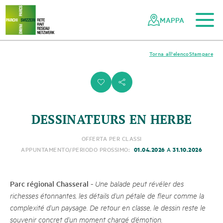
Al contenuto principale
Alla navigazione mobile
Alla ricerca
Al piè di pagina
Alla mappa del sito
Navigazione
Navigazione
nella
rapida
MAPPA
rete
dei
parchi
Torna all'elenco
Stampare
svizzeri
i
s
DESSINATEURS EN HERBE
OFFERTA PER CLASSI
01.04.2026
31.10.2026
APPUNTAMENTO/PERIODO PROSSIMO:
A
Parc régional Chasseral
-
Une balade peut révéler des
richesses étonnantes, les détails d’un pétale de fleur comme la
complexité d’un paysage. De retour en classe, le dessin reste le
souvenir concret d’un moment chargé d’émotion.