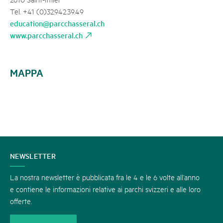
Tel. +41 (0)32.942.39.49
education@parcchasseral.ch
www.parcchasseral.ch
MAPPA
CONTATTATECI
NEWSLETTER
La nostra newsletter è pubblicata fra le 4 e le 6 volte all’anno
e contiene le informazioni relative ai parchi svizzeri e alle loro
offerte.