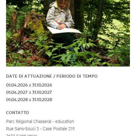
DATE DI ATTUAZIONE / PERIODO DI TEMPO
01.04.2026
31.10.2026
a
01.04.2027
31.10.2027
a
01.04.2028
31.10.2028
a
CONTATTO
Parc Régional Chasseral - education
Rue Sans-Souci 3 - Case Postale 219
2610 Saint-Imier