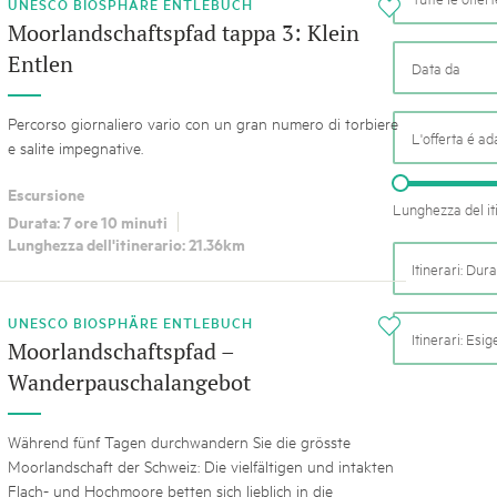
k Beverin
UNESCO BIOSPHÄRE ENTLEBUCH
i
05. MAR. 2025
Moorlandschaftspfad tappa 3: Klein
026
9° Mercato dei parchi 
Entlen
 Val Müstair
fluh.
Le jeudi 15 mai 2025, le March
programme : des spécialités, de
Percorso giornaliero vario con un gran numero di torbiere
de la musique et tout ce qu'i
L'offerta é ad
e salite impegnative.
Escursione
Lunghezza del it
Durata: 7 ore 10 minuti
Lunghezza dell'itinerario: 21.36km
Itinerari: Dur
UNESCO BIOSPHÄRE ENTLEBUCH
i
Itinerari: Esi
Moorlandschaftspfad –
Wanderpauschalangebot
Während fünf Tagen durchwandern Sie die grösste
Moorlandschaft der Schweiz: Die vielfältigen und intakten
Flach- und Hochmoore betten sich lieblich in die