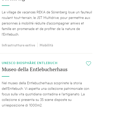
Le village de vacances REKA de Sörenberg loue un fauteuil
roulant tout-terrain, le JST Multidrive, pour permettre aux
personnes à mobilité réduite d'accompagner ami·e·s et
famille en promenade et de profiter de la nature de
l'Entlebuch.
Infrastrutture estive
Mobilità
UNESCO BIOSPHÄRE ENTLEBUCH
i
Museo della Entlebucherhaus
Nel museo della Entlebucherhaus scoprirete la storia
dell'Entlebuch. Vi aspetta una collezione patrimoniale con
focus sulla vita quotidiana contadina e l'artigianato. La
collezione si presenta su 35 scene disposte su
un'esposizione di 1000m2.