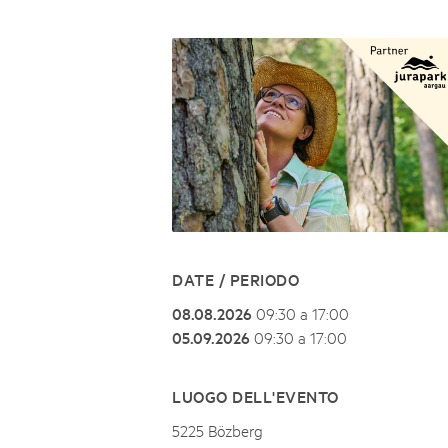
Naturpar
Regionaler Naturpark Schaffhausen
UNESCO BIOSPHÄRE ENTLEBUCH
07
AUGUST
Parc Ela
Parc naturel régional Gruyère Pays-
Exkursion Karst & Höhlen | 07.08.2
d'Enhaut
Biosfera
Karst- und Höhlenwanderung an der Schratten
DATE / PERIODO
08.08.2026
09:30 a 17:00
05.09.2026
09:30 a 17:00
LUOGO DELL'EVENTO
5225 Bözberg