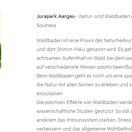
k Beverin
05. MAR. 2025
026
9° Mercato dei parchi 
-
Jurapark Aargau
Natur- und Waldbaden 
 Val Müstair
fluh.
Le jeudi 15 mai 2025, le March
Soulness
programme : des spécialités, de
de la musique et tout ce qu'i
Waldbaden ist eine Praxis der Naturheilkun
und dort Shinrin-Yoku genannt wird. Es ge
achtsamen Aufenthalt im Wald, bei dem sow
auf verschiedenste Weisen positiv beeinflu
Beim Waldbaden geht es nicht um eine spor
die Natur mit allen Sinnen zu erleben und
einzulassen.
Die positiven Effekte von Waldbaden werde
wissenschaftliche Studien gestützt. So soll
anderem das Immunsystem stärken, Stress 
verbessern und das allgemeine Wohlbefind