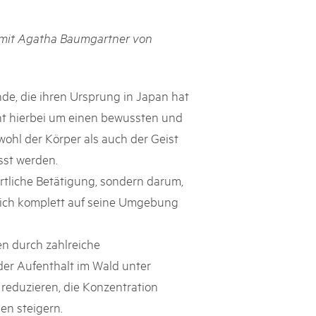
svizzeri, 15 maggio 2025
mit Agatha Baumgartner von
é des parcs suisses revient sur la Place fédérale à Berne. Au
s dégustations, des jeux et activités participatives sur les stands,
l faut pour passer un bon moment. Une date à réserver !
de, die ihren Ursprung in Japan hat
ht hierbei um einen bewussten und
ohl der Körper als auch der Geist
sst werden.
tliche Betätigung, sondern darum,
 sich komplett auf seine Umgebung
n durch zahlreiche
 der Aufenthalt im Wald unter
reduzieren, die Konzentration
en steigern.