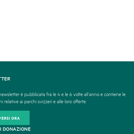
TTER
ewsletter è pubblicata fra le 4 e le 6 volte all’anno e contiene le
i relative ai parchi svizzeri e alle loro offerte.
VERSI ORA
I DONAZIONE