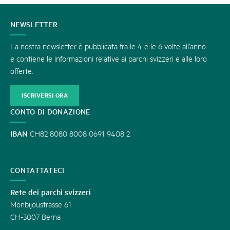
CONTATTATECI
NEWSLETTER
La nostra newsletter è pubblicata fra le 4 e le 6 volte all’anno
e contiene le informazioni relative ai parchi svizzeri e alle loro
offerte.
ISCRIVERSI ORA
CONTO DI DONAZIONE
IBAN
CH82 8080 8008 0691 9408 2
CONTATTATECI
Rete dei parchi svizzeri
Monbijoustrasse 61
CH-3007 Berna