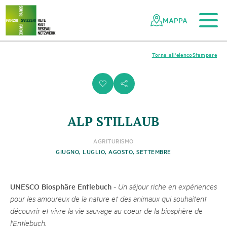
Al contenuto principale
Alla navigazione mobile
Alla ricerca
Al piè di pagina
Alla mappa del sito
Navigazione
Navigazione
nella
rapida
MAPPA
rete
dei
parchi
Torna all'elenco
Stampare
svizzeri
i
s
ALP STILLAUB
AGRITURISMO
GIUGNO, LUGLIO, AGOSTO, SETTEMBRE
UNESCO Biosphäre Entlebuch
-
Un séjour riche en expériences
pour les amoureux de la nature et des animaux qui souhaitent
découvrir et vivre la vie sauvage au coeur de la biosphère de
l'Entlebuch.